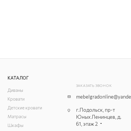
КАТАЛОГ
ЗАКАЗАТЬ ЗВОНОК
Диваны
mebelgradonline@yande
Кровати
Детские кровати
г.Подольск, пр-т
Матрасы
Юных Ленинцев, д.
61, этаж 2
Шкафы
г. Мытищи, пр-т