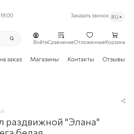
19:00
Заказать звонок
RU
Войти
Сравнение
Отложенные
Корзина
на заказ
Магазины
Контакты
Отзывы
28
л раздвижной "Элана"
ега белая