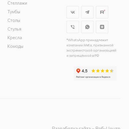
Стеллажи
Олимпийский, вл.
Тумбы
29, стр.1, 2 этаж,
Столы
секция Г-1
г. Подольск, ул.
Стулья
Станционная, д. 11
Кресла
*WhatsApp принадлежит
г. Подольск, ул.
компании Meta, признанной
Комоды
Загородная, д. 1
экстремистской организацией
и запрещённой в РФ
Разработка сайта – Веб-Центр