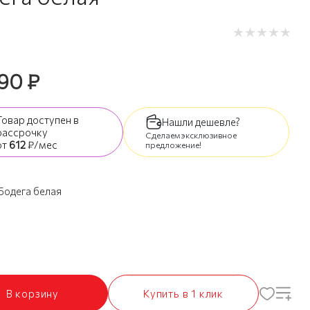
690
₽
Товар доступен
в
Нашли дешевле?
рассрочку
Сделаем эксклюзивное
от
612
₽/мес
предложение!
Бодега белая
В корзину
Купить в 1 клик