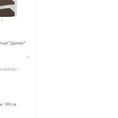
тый "Даллас"
нтерберг /
×
139
см