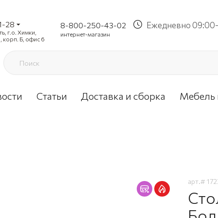
1-28
Ежедневно 09:00-
8-800-250-43-02
, г.о. Химки,
интернет-магазин
, корп. Б, офис 6
вости
Статьи
Доставка и сборка
Мебель 
арт.#
172
Сто
Бод