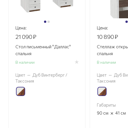
Цена:
Цена:
21 090
₽
10 890
₽
Стол письменный "Даллас"
Стеллаж откры
спальня
спальня
В наличии
В наличии
Цвет
—
Дуб Винтерберг /
Цвет
—
Дуб Ви
Таксония
Таксония
Габариты
×
90
см
41
см