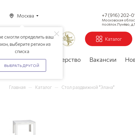
+7 (916) 202-0
Москва
Московская область
посёлок Лунёво, д.1
е смогли определить ваш
Каталог
ион, выберите регион из
списка
Акции
Партнерство
Вакансии
Но
ВЫБРАТЬ ДРУГОЙ
—
—
Главная
Каталог
Стол раздвижной "Элана"