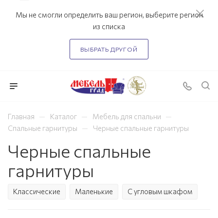
Мы не смогли определить ваш регион, выберите регион
из списка
ВЫБРАТЬ ДРУГОЙ
—
—
—
Главная
Каталог
Мебель для спальни
—
Спальные гарнитуры
Черные спальные гарнитуры
Черные спальные
гарнитуры
Классические
Маленькие
С угловым шкафом