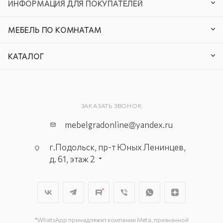
ИНФОРМАЦИЯ ДЛЯ ПОКУПАТЕЛЕЙ
МЕБЕЛЬ ПО КОМНАТАМ
КАТАЛОГ
ЗАКАЗАТЬ ЗВОНОК
mebelgradonline@yandex.ru
г.Подольск, пр-т Юных Ленинцев,
д. 61, этаж 2
г. Мытищи, пр-т Олимпийский, вл.
29, стр.1, 2 этаж, секция Г-1
г. Подольск, ул. Станционная, д. 11
г. Подольск, ул. Загородная, д. 1
*WhatsApp принадлежит компании Meta, признанной