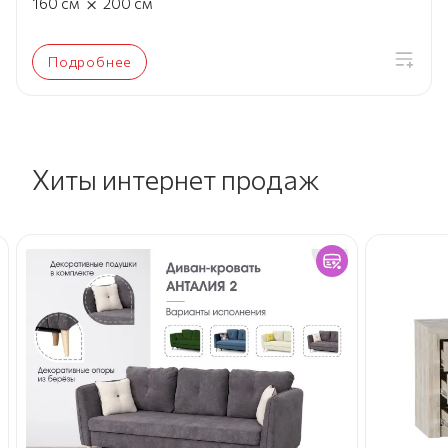
×
160
см
200
см
Подробнее
Хиты интернет продаж