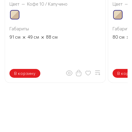
Цвет
—
Кофе 10 / Капучино
Цвет
—
Габариты
Габариты
×
×
×
91
см
49
см
88
см
80
см
В корзину
В корз