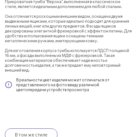
Прикроватная тумба “Верона”, выполненная в классическом
стиле, является идеальным дополнением для любой спальни.
Она отличается роскошным внешним видом, оснащена двумя
выдвижными ящиками, которые идеально подходят для хранения
личных вещей, книг или других предметов. Фасады ящиков
декорированы элегантной фрезеровкой с эффектом патины. Для
удобства использования ящики оснащены темными
металлическими ручками, имитирующими ковку.
Для изготовления корпуса тумбы используется ЛДСП толщиной
16 мм, а фасады выполнены из МДФ с фрезеровкой. Такая
комбинация материалов обеспечивает надежность и
долговечность изделия, а также придает ему неповторимый
внешний вид.
В реальности цвет изделия может отличаться от
представленного на фото ввиду различной
цветопередачи устройств просмотра
В том же стиле