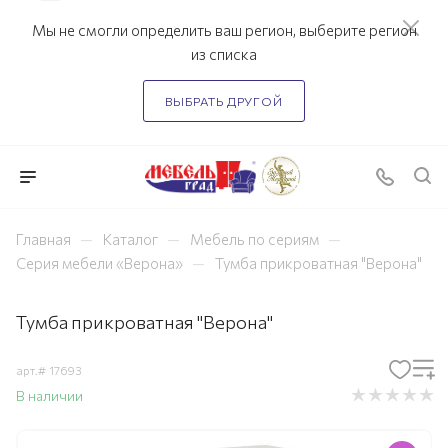
Мы не смогли определить ваш регион, выберите регион
из списка
ВЫБРАТЬ ДРУГОЙ
—
—
—
Главная
Каталог
Мебель по сериям
—
Серия мебели «Верона»
Тумба прикроватная "Верона"
Тумба прикроватная "Верона"
арт.#
17693
В наличии