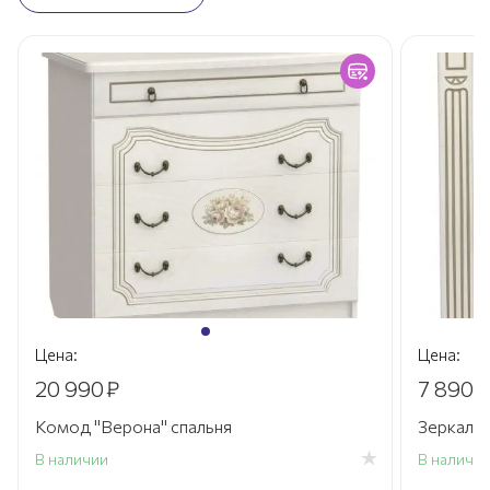
Цена:
Цена:
20 990
₽
7 890
₽
Комод "Верона" спальня
Зеркало 
В наличии
В наличи