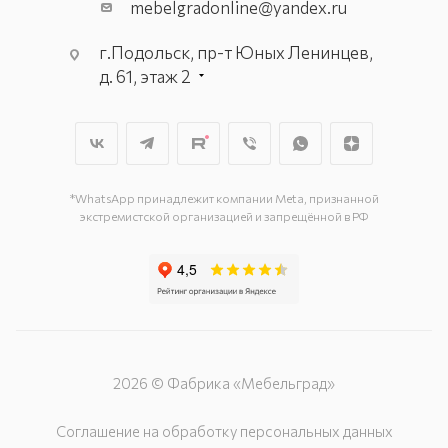
mebelgradonline@yandex.ru
г.Подольск, пр-т Юных Ленинцев,
д. 61, этаж 2
г. Мытищи, пр-т Олимпийский, вл.
29, стр.1, 2 этаж, секция Г-1
г. Подольск, ул. Станционная, д. 11
г. Подольск, ул. Загородная, д. 1
*WhatsApp принадлежит компании Meta, признанной
экстремистской организацией и запрещённой в РФ
2026 © Фабрика «Мебельград»
Соглашение на обработку персональных данных