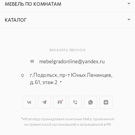
МЕБЕЛЬ ПО КОМНАТАМ
КАТАЛОГ
ЗАКАЗАТЬ ЗВОНОК
mebelgradonline@yandex.ru
г.Подольск, пр-т Юных Ленинцев,
д. 61, этаж 2
г. Мытищи, пр-т Олимпийский, вл.
29, стр.1, 2 этаж, секция Г-1
г. Подольск, ул. Станционная, д. 11
г. Подольск, ул. Загородная, д. 1
*WhatsApp принадлежит компании Meta, признанной
экстремистской организацией и запрещённой в РФ