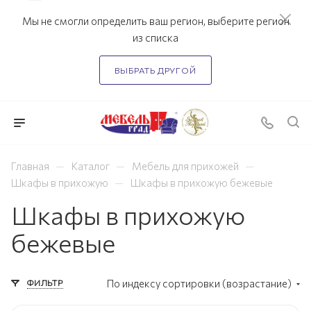
Мы не смогли определить ваш регион, выберите регион
из списка
ВЫБРАТЬ ДРУГОЙ
—
—
—
Главная
Каталог
Мебель для прихожей
—
Шкафы в прихожую
Шкафы в прихожую бежевые
Шкафы в прихожую
бежевые
ФИЛЬТР
По индексу сортировки (возрастание)