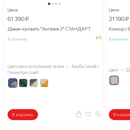
Цена:
Цена:
61 390
₽
21 190
₽
Диван-кровать "Анталия 2" СТАНДАРТ
Комод с 6
5
В наличии
В наличии
а
Цветовое исполнение ткани
—
Альба синий /
Цвет
—
Д
Геометри слайт
В корзину
В корзи