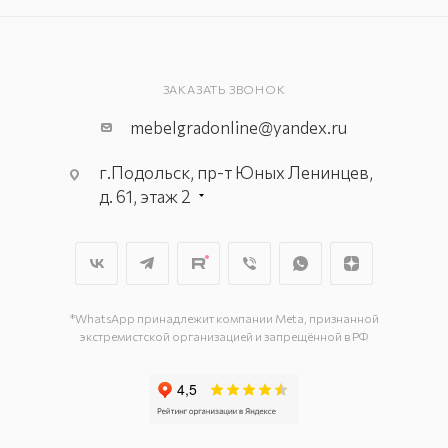
ЗАКАЗАТЬ ЗВОНОК
mebelgradonline@yandex.ru
г.Подольск, пр-т Юных Ленинцев,
д. 61, этаж 2
г. Мытищи, пр-т Олимпийский, вл.
29, стр.1, 2 этаж, секция Г-1
г. Подольск, ул. Станционная, д. 11
г. Подольск, ул. Загородная, д. 1
*WhatsApp принадлежит компании Meta, признанной
экстремистской организацией и запрещённой в РФ