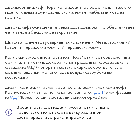
Двухдверный шкаф "Нора" - это идеальное решение для тех, кто
ищет стильный и функциональный элемент мебели для своей
гостиной.
Двери шкафа оснащена петлями с доводчиком, что обеспечивает
ее плавное и бесшумное закрывание.
Шкаф выполнен в двух вариантах исполнения: Металл Бруклин /
Графит и Персидский жемчуг / Персидский жемчуг.
Коллекцию модульной гостиной "Нора" отличает современный
оригинальный стиль. Декоративная продольная фрезеровка на
фасадах из МДФ и опоры на металлокаркасе соответствуют
модным тенденциям этого года в ведущих зарубежных
коллекциях.
Дизайн коллекции гармонирует со стилем минимализм и лофт.
Корпус изделий выполнен из качественного
ЛДСП
16 мм, фасады
из
МДФ
16 мм. Толщина металлических опор - 20 мм.
В реальности цвет изделия может отличаться от
представленного на фото ввиду различной
цветопередачи устройств просмотра