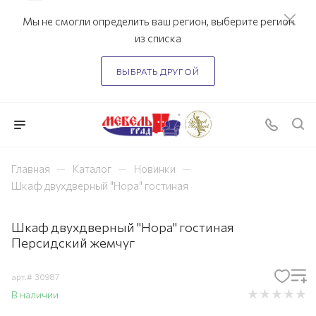
Мы не смогли определить ваш регион, выберите регион
из списка
ВЫБРАТЬ ДРУГОЙ
—
—
—
Главная
Каталог
Новинки
Шкаф двухдверный "Нора" гостиная
Шкаф двухдверный "Нора" гостиная
Персидский жемчуг
арт.#
30987
В наличии