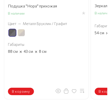
Зеркало 
Подушка "Нора" прихожая
В наличи
В наличии
Цвет
—
Металл Бруклин / Графит
Габариты
×
54
см
Габариты
×
×
88
см
43
см
8
см
В корзину
В корз