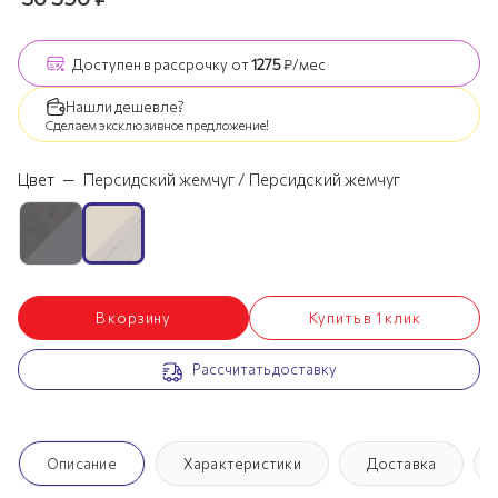
Доступен
в рассрочку
от
1275
₽/мес
Нашли дешевле?
Сделаем эксклюзивное предложение!
Цвет
—
Персидский жемчуг / Персидский жемчуг
В корзину
Купить в 1 клик
Рассчитать доставку
Описание
Характеристики
Доставка