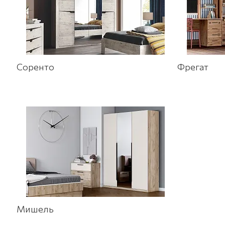
Соренто
Фрегат
Мишель