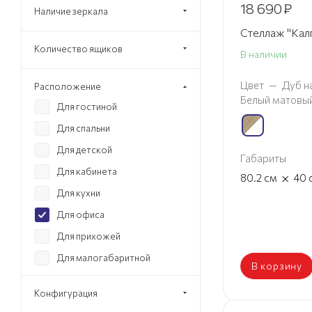
18 690
₽
Наличие зеркала
Стеллаж "Калг
Количество ящиков
В наличии
Цвет
—
Дуб н
Расположение
Белый матовы
Для гостиной
Для спальни
Для детской
Габариты
Для кабинета
×
80.2
см
40
Для кухни
Для офиса
Для прихожей
Для малогабаритной
В корзину
квартиры
Конфигурация