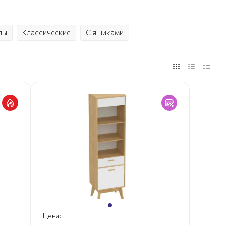
лы
Классические
С ящиками
Цена: