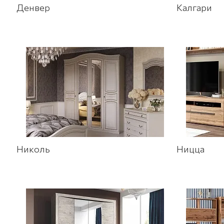
Денвер
Калгари
Николь
Ницца