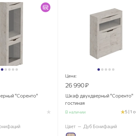
Цена:
26 990
₽
ерный "Соренто"
Шкаф двухдверный "Соренто"
гостиная
5 | 1
В наличии
онифаций
Цвет
—
Дуб Бонифаций