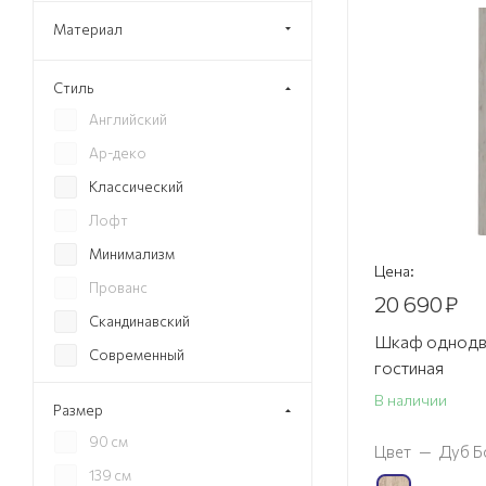
Материал
Стиль
Английский
Ар-деко
Классический
Лофт
Минимализм
Цена:
Прованс
20 690
₽
Скандинавский
Шкаф однодв
Современный
гостиная
Хай-тек
В наличии
Размер
Эко
90 см
Цвет
—
Дуб Б
139 см