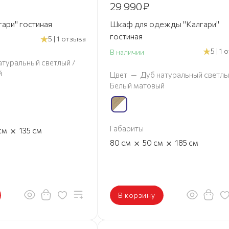
29 990
₽
ари" гостиная
Шкаф для одежды "Калгари"
гостиная
5 | 1 отзыва
5 | 1
В наличии
атуральный светлый /
й
Цвет
—
Дуб натуральный светлы
Белый матовый
Габариты
×
см
135
см
×
×
80
см
50
см
185
см
В корзину