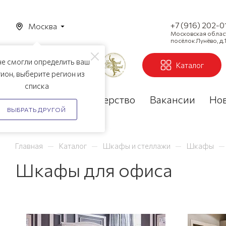
+7 (916) 202-0
Москва
Московская область
посёлок Лунёво, д.1
е смогли определить ваш
Каталог
ион, выберите регион из
списка
Акции
Партнерство
Вакансии
Но
ВЫБРАТЬ ДРУГОЙ
—
—
—
—
Главная
Каталог
Шкафы и стеллажи
Шкафы
Шкафы для офиса