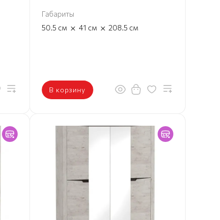
Габариты
×
×
50.5
см
41
см
208.5
см
В корзину