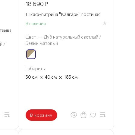
18 690
₽
Шкаф-витрина "Калгари" гостиная
В наличии
 отзыва
Цвет
—
Дуб натуральный светлый /
Белый матовый
й /
Габариты
×
×
50
см
40
см
185
см
В корзину