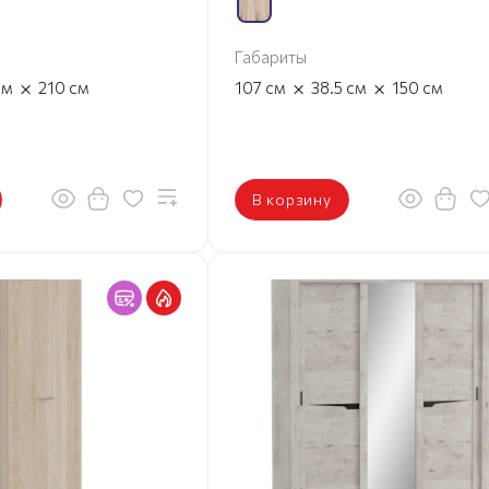
Габариты
×
×
×
см
210
см
107
см
38.5
см
150
см
В корзину