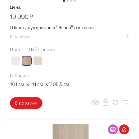
Цена:
19 990
₽
Шкаф двухдверный "Элана" гостиная
В наличии
Цвет
—
Дуб Сонома
Габариты
×
×
101
см
41
см
208.5
см
В корзину