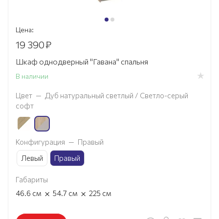
Цена:
19 390
₽
Шкаф однодверный "Гавана" спальня
В наличии
Цвет
—
Дуб натуральный светлый / Светло-серый
софт
Конфигурация
—
Правый
Левый
Правый
Габариты
×
×
46.6
см
54.7
см
225
см