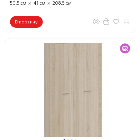
×
×
50.5
см
41
см
208.5
см
В корзину