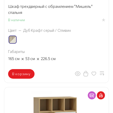
Шкаф трехдверный с обрамлением "Мишель"
спальня
В наличии
Цвет
—
Дуб Крафт серый / Оливин
Габариты
×
×
165
см
53
см
226.5
см
В корзину