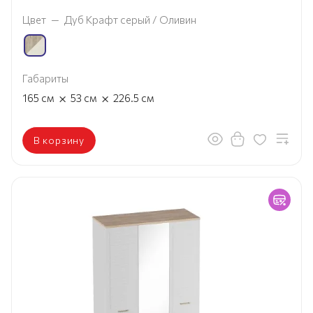
Цвет
—
Дуб Крафт серый / Оливин
Габариты
×
×
165
см
53
см
226.5
см
В корзину