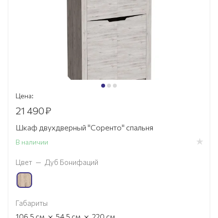
Цена:
21 490
₽
Шкаф двухдверный "Соренто" спальня
В наличии
Цвет
—
Дуб Бонифаций
Габариты
×
×
106.5
см
54.5
см
220
см