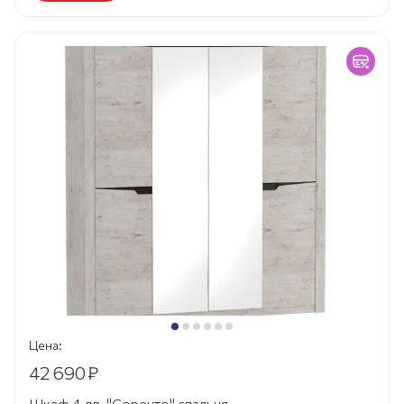
Цена:
42 690
₽
Шкаф 4 дв. "Соренто" спальня