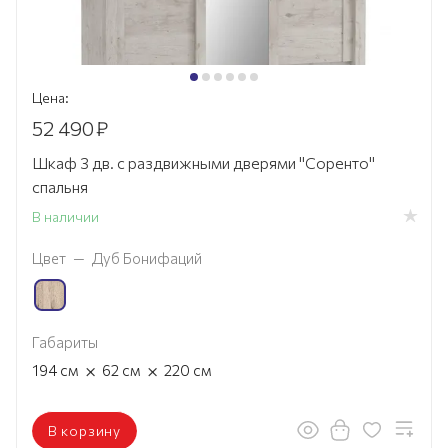
Цена:
52 490
₽
Шкаф 3 дв. с раздвижными дверями "Соренто"
спальня
В наличии
Цвет
—
Дуб Бонифаций
Габариты
×
×
194
см
62
см
220
см
В корзину