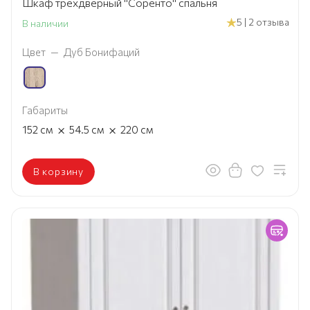
Шкаф трехдверный "Соренто" спальня
5 | 2 отзыва
В наличии
Цвет
—
Дуб Бонифаций
Габариты
×
×
152
см
54.5
см
220
см
В корзину