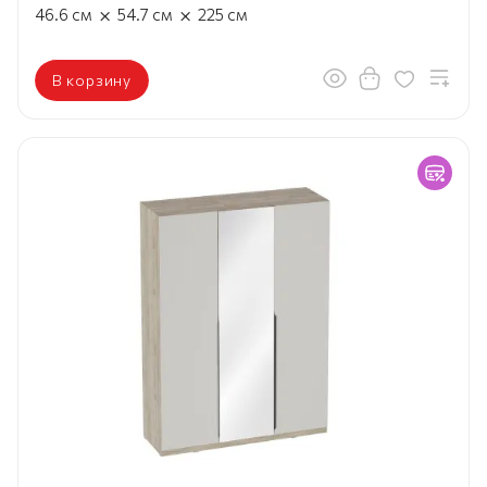
×
×
46.6
см
54.7
см
225
см
В корзину