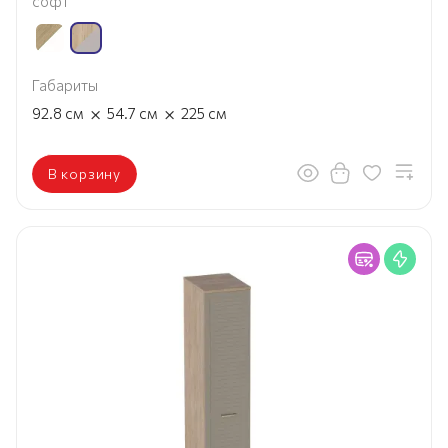
софт
Габариты
×
×
92.8
см
54.7
см
225
см
В корзину