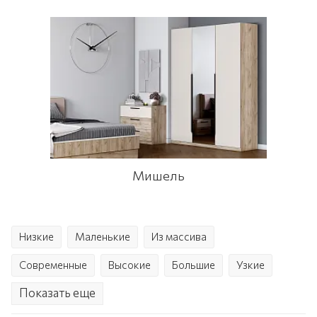
Мишель
Низкие
Маленькие
Из массива
Современные
Высокие
Большие
Узкие
Показать еще
Шкафы витрины
Пеналы
Классические