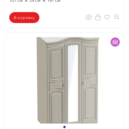
×
×
107
см
59
см
197
см
В корзину