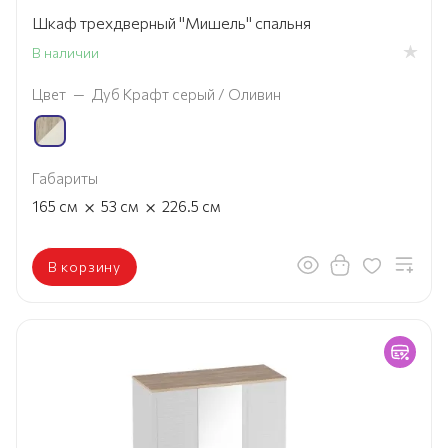
Шкаф трехдверный "Мишель" спальня
В наличии
Цвет
—
Дуб Крафт серый / Оливин
Габариты
×
×
165
см
53
см
226.5
см
В корзину