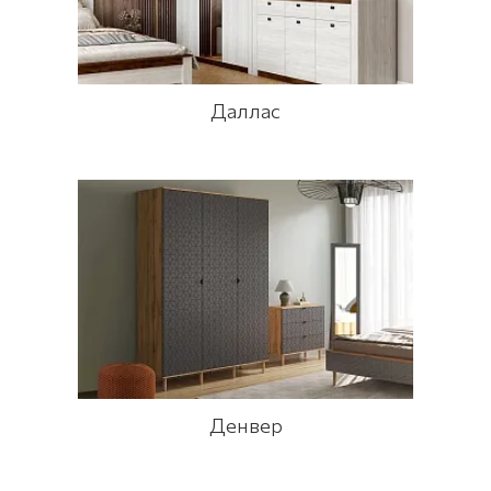
Даллас
Денвер