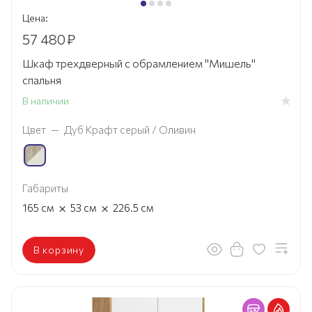
Цена:
57 480
₽
Шкаф трехдверный с обрамлением "Мишель"
спальня
В наличии
Цвет
—
Дуб Крафт серый / Оливин
Габариты
×
×
165
см
53
см
226.5
см
В корзину