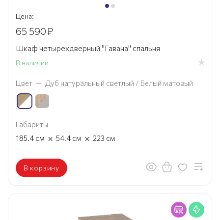
Цена:
65 590
₽
Шкаф четырехдверный "Гавана" спальня
В наличии
Цвет
—
Дуб натуральный светлый / Белый матовый
Габариты
×
×
185.4
см
54.4
см
223
см
В корзину