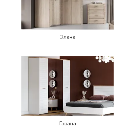
Элана
Гавана