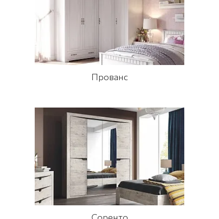
Прованс
Соренто