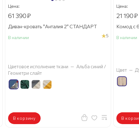
Цена:
Цена:
61 390
₽
21 190
₽
Диван-кровать "Анталия 2" СТАНДАРТ
Комод с 6
5
В наличии
В наличии
а
Цветовое исполнение ткани
—
Альба синий /
Цвет
—
Д
Геометри слайт
В корзину
В корзи