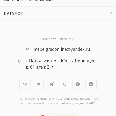
КАТАЛОГ
ЗАКАЗАТЬ ЗВОНОК
mebelgradonline@yandex.ru
г.Подольск, пр-т Юных Ленинцев,
д. 61, этаж 2
г. Мытищи, пр-т Олимпийский, вл.
29, стр.1, 2 этаж, секция Г-1
г. Подольск, ул. Станционная, д. 11
г. Подольск, ул. Загородная, д. 1
*WhatsApp принадлежит компании Meta, признанной
экстремистской организацией и запрещённой в РФ