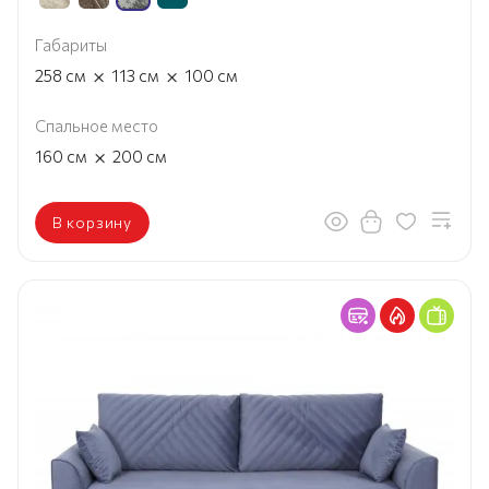
Габариты
×
×
258
см
113
см
100
см
Спальное место
×
160
см
200
см
В корзину