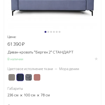
Цена:
61 390
₽
Диван-кровать "Берген 2" СТАНДАРТ
В наличии
Цветовое исполнение ткани
—
Мора деним
Габариты
×
×
236
см
100
см
78
см