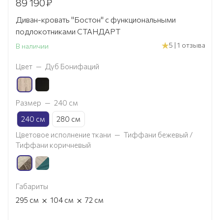
89 190
₽
Диван-кровать "Бостон" с функциональными
подлокотниками СТАНДАРТ
5 | 1 отзыва
В наличии
Цвет
—
Дуб Бонифаций
Размер
—
240 см
240 см
280 см
Цветовое исполнение ткани
—
Тиффани бежевый /
Тиффани коричневый
Габариты
×
×
295
см
104
см
72
см