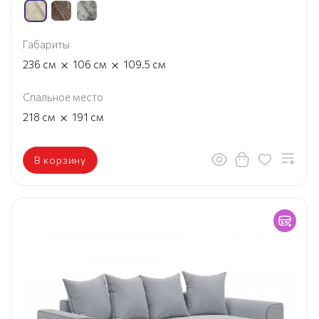
Габариты
×
×
236
см
106
см
109.5
см
Спальное место
×
218
см
191
см
В корзину