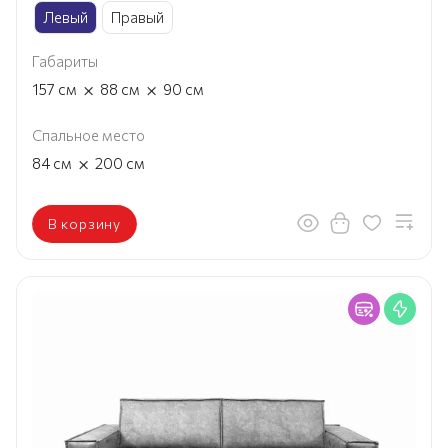
Левый
Правый
Габариты
×
×
157
см
88
см
90
см
Спальное место
×
84
см
200
см
В корзину