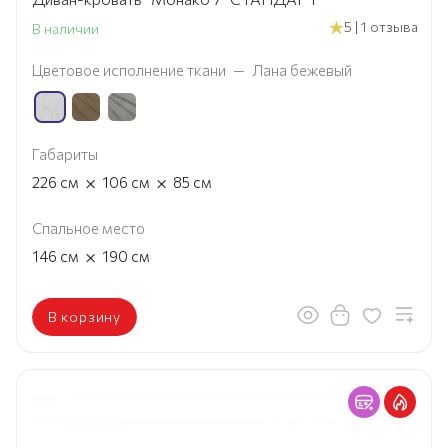
5 | 1 отзыва
В наличии
Цветовое исполнение ткани
—
Лана бежевый
Габариты
×
×
226
см
106
см
85
см
Спальное место
×
146
см
190
см
В корзину