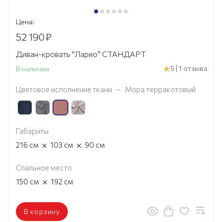
Цена:
52 190
₽
Диван-кровать "Ларио" СТАНДАРТ
5 | 1 отзыва
В наличии
Цветовое исполнение ткани
—
Мора терракотовый
Габариты
×
×
216
см
103
см
90
см
Спальное место
×
150
см
192
см
В корзину