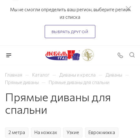
Мы не смогли определить ваш регион, выберите регион
из списка
ВЫБРАТЬ ДРУГОЙ
—
—
—
—
Главная
Каталог
Диваны и кресла
Диваны
—
Прямые диваны
Прямые диваны для спальни
Прямые диваны для
спальни
2 метра
На ножках
Узкие
Еврокнижка