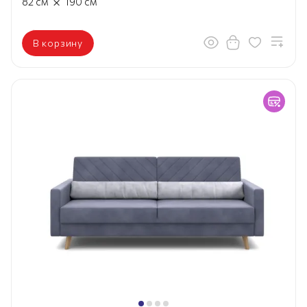
×
82
см
190
см
В корзину