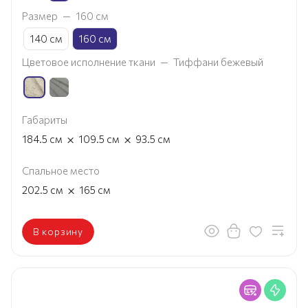
Размер
—
160 см
140 см
160 см
Цветовое исполнение ткани
—
Тиффани бежевый
Габариты
×
×
184.5
см
109.5
см
93.5
см
Спальное место
×
202.5
см
165
см
В корзину