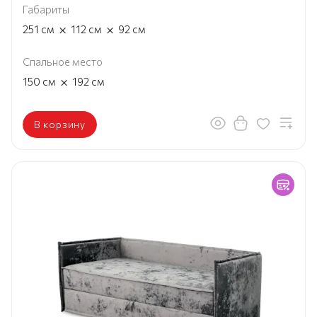
Габариты
×
×
251
см
112
см
92
см
Спальное место
×
150
см
192
см
В корзину