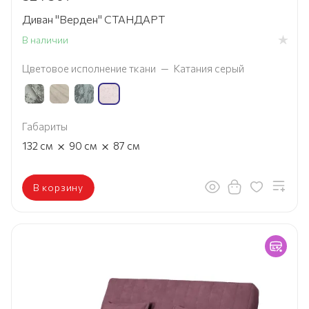
Диван "Верден" СТАНДАРТ
В наличии
Цветовое исполнение ткани
—
Катания серый
Габариты
×
×
132
см
90
см
87
см
В корзину