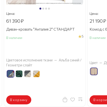
Цена:
Цена:
61 390
₽
21 190
₽
Диван-кровать "Анталия 2" СТАНДАРТ
Комод с 6
5
В наличии
В наличии
а
Цветовое исполнение ткани
—
Альба синий /
Цвет
—
Д
Геометри слайт
В корзину
В корзи