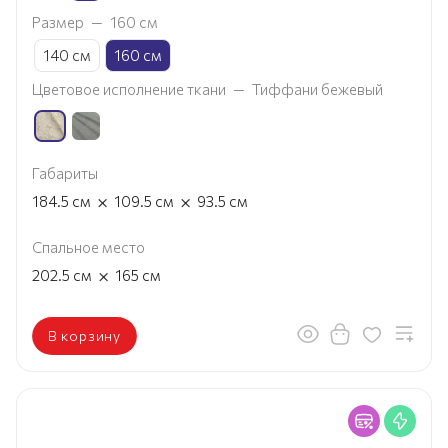
Размер
—
160 см
140 см
160 см
Цветовое исполнение ткани
—
Тиффани бежевый
Габариты
×
×
184.5
см
109.5
см
93.5
см
Спальное место
×
202.5
см
165
см
В корзину