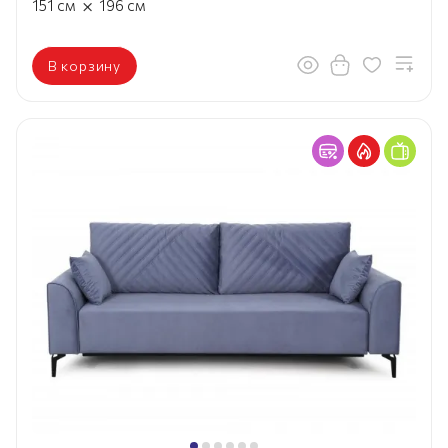
×
151
см
196
см
В корзину