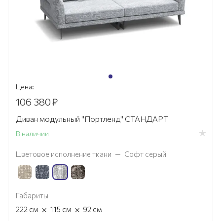
Цена:
106 380
₽
Диван модульный "Портленд" СТАНДАРТ
В наличии
Цветовое исполнение ткани
—
Софт серый
Габариты
×
×
222
см
115
см
92
см