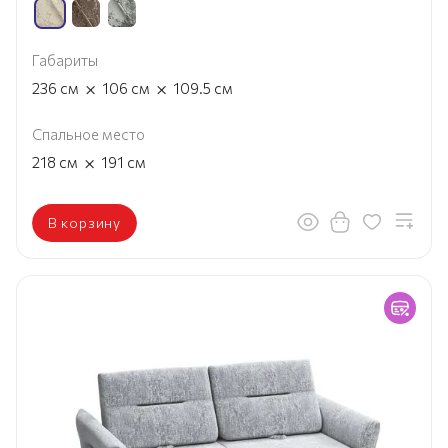
Габариты
×
×
236
см
106
см
109.5
см
Спальное место
×
218
см
191
см
В корзину