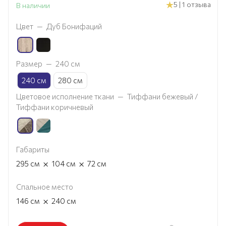
5 | 1 отзыва
В наличии
Цвет
—
Дуб Бонифаций
Размер
—
240 см
240 см
280 см
Цветовое исполнение ткани
—
Тиффани бежевый /
Тиффани коричневый
Габариты
×
×
295
см
104
см
72
см
Спальное место
×
146
см
240
см