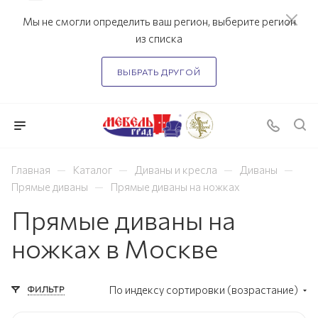
Мы не смогли определить ваш регион, выберите регион
из списка
ВЫБРАТЬ ДРУГОЙ
—
—
—
—
Главная
Каталог
Диваны и кресла
Диваны
—
Прямые диваны
Прямые диваны на ножках
Прямые диваны на
ножках в Москве
ФИЛЬТР
По индексу сортировки (возрастание)