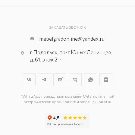
ЗАКАЗАТЬ ЗВОНОК
mebelgradonline@yandex.ru
г.Подольск, пр-т Юных Ленинцев,
д. 61, этаж 2
г. Мытищи, пр-т Олимпийский, вл.
29, стр.1, 2 этаж, секция Г-1
г. Подольск, ул. Станционная, д. 11
г. Подольск, ул. Загородная, д. 1
*WhatsApp принадлежит компании Meta, признанной
экстремистской организацией и запрещённой в РФ