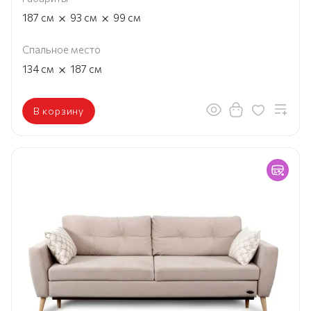
×
×
187
см
93
см
99
см
Спальное место
×
134
см
187
см
В корзину