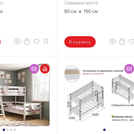
то
Спальное место
×
м
80
см
190
см
В корзину