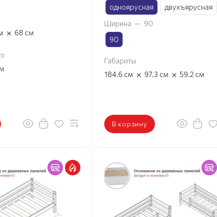
одноярусная
двухъярусная
Ширина
—
90
×
м
68
см
90
то
Габариты
м
×
×
184.6
см
97.3
см
59.2
см
В корзину