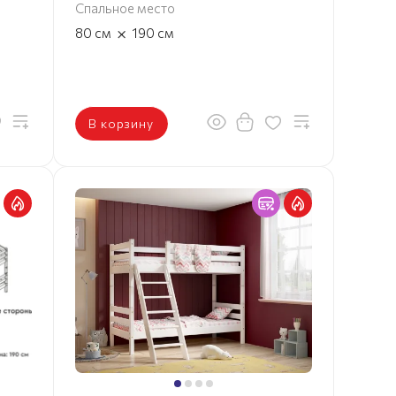
Спальное место
×
80
см
190
см
В корзину