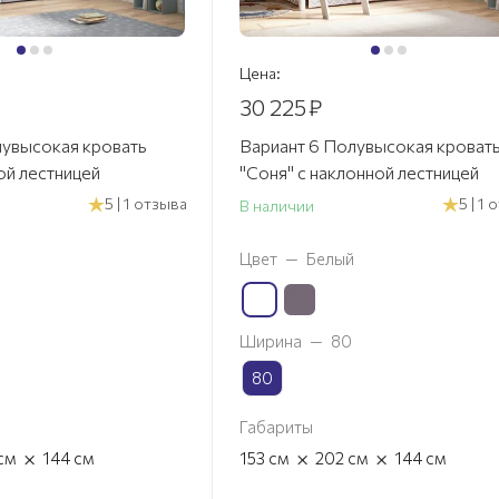
Цена:
30 225
₽
лувысокая кровать
Вариант 6 Полувысокая кроват
ой лестницей
"Соня" с наклонной лестницей
5 | 1 отзыва
5 | 1
В наличии
Цвет
—
Белый
Ширина
—
80
80
Габариты
×
×
×
см
144
см
153
см
202
см
144
см