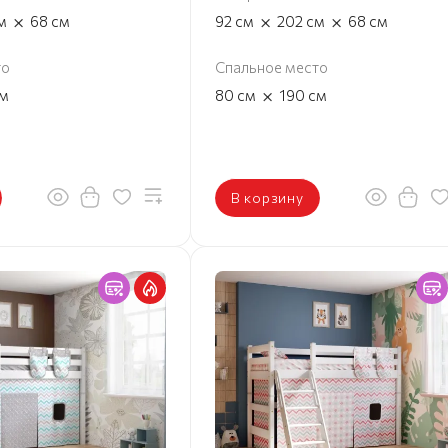
×
×
×
м
68
см
92
см
202
см
68
см
то
Спальное место
×
м
80
см
190
см
В корзину