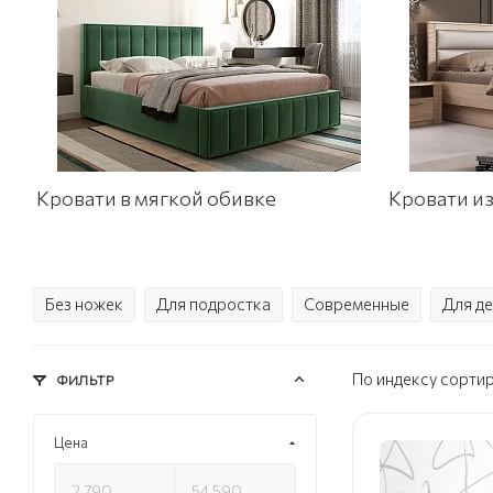
Кровати в мягкой обивке
Кровати и
Без ножек
Для подростка
Современные
Для д
По индексу сорти
ФИЛЬТР
Цена