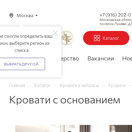
+7 (916) 202-0
Москва
Московская область
посёлок Лунёво, д.1
е смогли определить ваш
Каталог
ион, выберите регион из
списка
Акции
Партнерство
Вакансии
Но
ВЫБРАТЬ ДРУГОЙ
—
—
—
—
Главная
Каталог
Кровати и матрасы
Кровати
Кровати с основанием