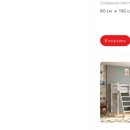
Спальное мес
×
80
см
190
с
В корзину