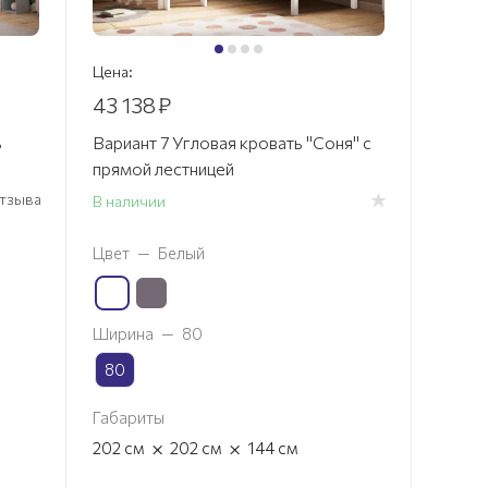
Цена:
43 138
₽
ь
Вариант 7 Угловая кровать "Соня" с
прямой лестницей
 отзыва
В наличии
Цвет
—
Белый
Ширина
—
80
80
Габариты
×
×
202
см
202
см
144
см