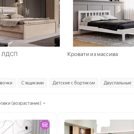
з ЛДСП
Кровати из массива
евочки
С ящиками
Детские с бортиком
Двуспальные
ровки (возрастание)