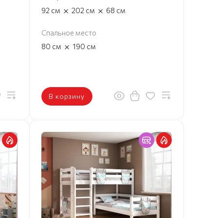
×
×
92
см
202
см
68
см
Спальное место
×
80
см
190
см
В корзину