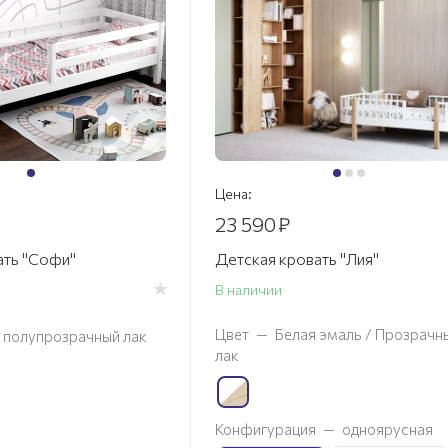
Цена:
23 590
₽
ать "Софи"
Детская кровать "Лия"
В наличии
Цвет
—
Белая эмаль / Прозрачн
 полупрозрачный лак
лак
Конфигурация
—
одноярусная