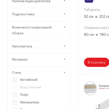
Наличие ящика для белья
Габариты
Подлокотники
×
92
см
202
с
Возможность зеркальной
Спальное мес
сборки
×
80
см
190
с
Наполнитель
Материал
В корзину
Стиль
Английский
Классический
Лофт
Минимализм