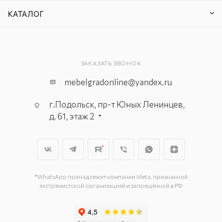
КАТАЛОГ
ЗАКАЗАТЬ ЗВОНОК
mebelgradonline@yandex.ru
г.Подольск, пр-т Юных Ленинцев,
д. 61, этаж 2
г. Мытищи, пр-т Олимпийский, вл.
29, стр.1, 2 этаж, секция Г-1
г. Подольск, ул. Станционная, д. 11
г. Подольск, ул. Загородная, д. 1
*WhatsApp принадлежит компании Meta, признанной
экстремистской организацией и запрещённой в РФ