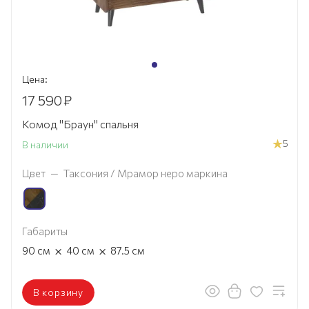
Цена:
17 590
₽
Комод "Браун" спальня
5
В наличии
Цвет
—
Таксония / Мрамор неро маркина
Габариты
×
×
90
см
40
см
87.5
см
В корзину