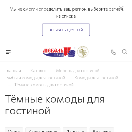
Мы не смогли определить ваш регион, выберите регион
из списка
ВЫБРАТЬ ДРУГОЙ
—
—
—
Главная
Каталог
Мебель для гостиной
—
Тумбы и комоды для гостиной
Комоды для гостиной
—
Тёмные комоды для гостиной
Тёмные комоды для
гостиной
Узкие
Классические
Длинные
Большие