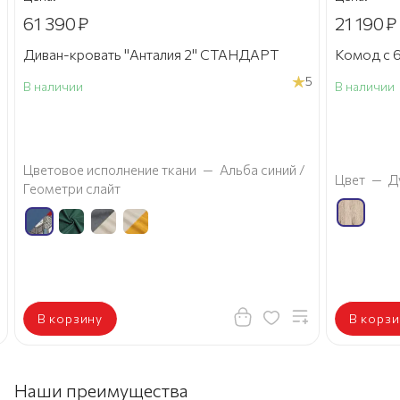
61 390
₽
21 190
₽
Диван-кровать "Анталия 2" СТАНДАРТ
Комод с 6
5
В наличии
В наличии
а
Цветовое исполнение ткани
—
Альба синий /
Цвет
—
Д
Геометри слайт
В корзину
В корзи
Наши преимущества