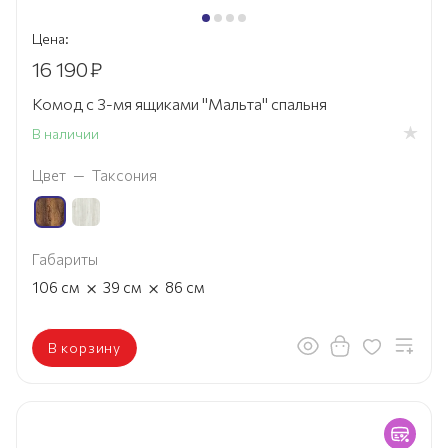
Цена:
16 190
₽
Комод с 3-мя ящиками "Мальта" спальня
В наличии
Цвет
—
Таксония
Габариты
×
×
106
см
39
см
86
см
В корзину