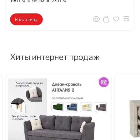
×
×
190
см
65
см
235
см
В корзину
Хиты интернет продаж