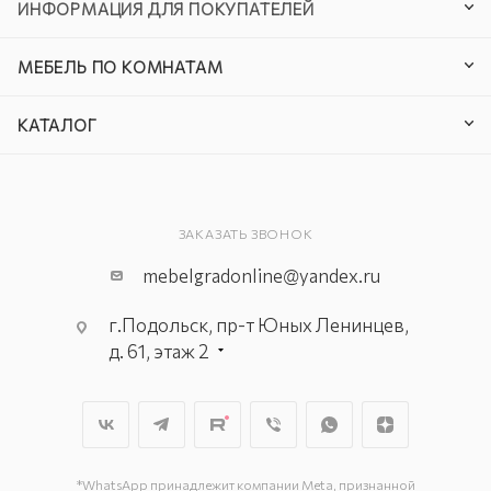
ИНФОРМАЦИЯ ДЛЯ ПОКУПАТЕЛЕЙ
МЕБЕЛЬ ПО КОМНАТАМ
КАТАЛОГ
ЗАКАЗАТЬ ЗВОНОК
mebelgradonline@yandex.ru
г.Подольск, пр-т Юных Ленинцев,
д. 61, этаж 2
г. Мытищи, пр-т Олимпийский, вл.
29, стр.1, 2 этаж, секция Г-1
г. Подольск, ул. Станционная, д. 11
г. Подольск, ул. Загородная, д. 1
*WhatsApp принадлежит компании Meta, признанной