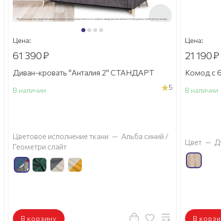
Цена:
Цена:
61 390
₽
21 190
₽
Диван-кровать "Анталия 2" СТАНДАРТ
Комод с 6
5
В наличии
В наличии
а
Цветовое исполнение ткани
—
Альба синий /
Цвет
—
Д
Геометри слайт
В корзину
В корзи