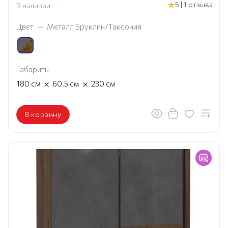
5 | 1 отзыва
В наличии
Цвет
—
Металл Бруклин/Таксония
Габариты
×
×
180
см
60.5
см
230
см
В корзину