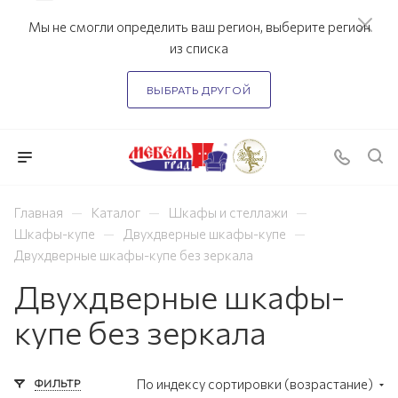
Мы не смогли определить ваш регион, выберите регион
из списка
ВЫБРАТЬ ДРУГОЙ
—
—
—
Главная
Каталог
Шкафы и стеллажи
—
—
Шкафы-купе
Двухдверные шкафы-купе
Двухдверные шкафы-купе без зеркала
Двухдверные шкафы-
купе без зеркала
ФИЛЬТР
По индексу сортировки (возрастание)