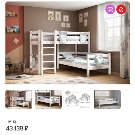
Цена
43 138
₽