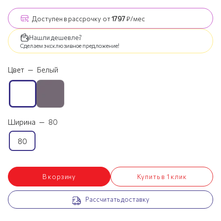
Доступен
в рассрочку
от
1797
₽/мес
Нашли дешевле?
Сделаем эксклюзивное предложение!
Цвет
—
Белый
Ширина
—
80
80
В корзину
Купить в 1 клик
Рассчитать доставку