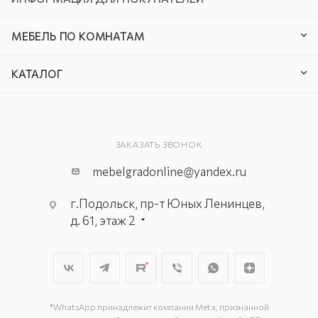
МЕБЕЛЬ ПО КОМНАТАМ
КАТАЛОГ
ЗАКАЗАТЬ ЗВОНОК
mebelgradonline@yandex.ru
г.Подольск, пр-т Юных Ленинцев,
д. 61, этаж 2
г. Мытищи, пр-т Олимпийский, вл.
29, стр.1, 2 этаж, секция Г-1
г. Подольск, ул. Станционная, д. 11
г. Подольск, ул. Загородная, д. 1
*WhatsApp принадлежит компании Meta, признанной