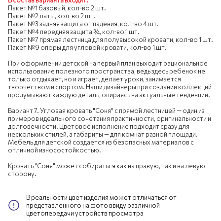
В состав варианта входит:
Пакет №1 базовый, кол-во 2 шт.
Пакет №2 латы, кол-во 2 шт.
Пакет №3 задняя защита от падения, кол-во 4 шт.
Пакет №4 передняя защита ¾, кол-во 1 шт.
Пакет №7 прямая лестница для полувысокой кровати, кол-во 1 шт.
Пакет №9 опоры для угловой кровати, кол-во 1 шт.
При оформлении детской на первый план выходит рациональное
использование полезного пространства, ведь здесь ребенок не
только отдыхает, но и играет, делает уроки, занимается
творчеством и спортом. Наши дизайнеры при создании коллекций
продумывают каждую деталь, опираясь на актуальные тенденции.
Вариант 7. Угловая кровать "Соня" с прямой лестницей — один из
примеров идеального сочетания практичности, оригинальности и
долговечности. Цветовое исполнение подходит сразу для
нескольких стилей, а габариты — для комнат разной площади.
Мебель для детской создается из безопасных материалов с
отличной износостойкостью.
Кровать "Соня" может собираться как на правую, так и на левую
сторону.
В реальности цвет изделия может отличаться от
представленного на фото ввиду различной
цветопередачи устройств просмотра