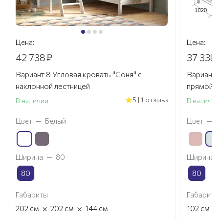
Цена:
Цена:
42 738
₽
37 338
Вариант 8 Угловая кровать "Соня" с
Вариант 
наклонной лестницей
прямой л
5 | 1 отзыва
В наличии
В наличи
Цвет
—
Белый
Цвет
—
Ширина
—
80
Ширина
80
80
Габариты
Габариты
×
×
×
202
см
202
см
144
см
102
см