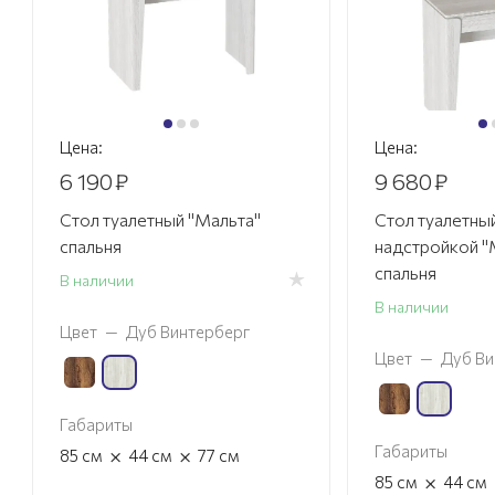
Цена:
Цена:
6 190
₽
9 680
₽
Стол туалетный "Мальта"
Стол туалетный
спальня
надстройкой "
спальня
В наличии
В наличии
Цвет
—
Дуб Винтерберг
Цвет
—
Дуб Ви
Габариты
Габариты
×
×
85
см
44
см
77
см
×
85
см
44
см