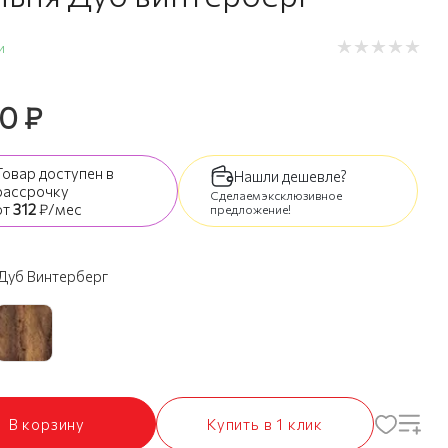
и
90
₽
Товар доступен
в
Нашли дешевле?
рассрочку
Сделаем эксклюзивное
от
312
₽/мес
предложение!
Дуб Винтерберг
В корзину
Купить в 1 клик