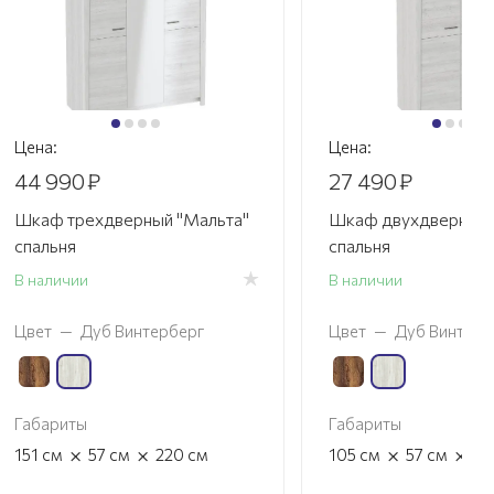
Цена:
Цена:
44 990
₽
27 490
₽
Шкаф трехдверный "Мальта"
Шкаф двухдверный 
спальня
спальня
В наличии
В наличии
Цвет
—
Дуб Винтерберг
Цвет
—
Дуб Винтерб
Габариты
Габариты
×
×
×
×
151
см
57
см
220
см
105
см
57
см
2