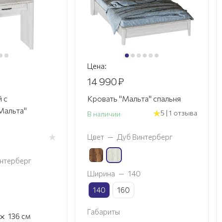
Цена:
14 990
₽
 с
Кровать "Мальта" спальня
Мальта"
5 | 1 отзыва
В наличии
Цвет
—
Дуб Винтерберг
нтерберг
Ширина
—
140
140
160
Габариты
×
136
см