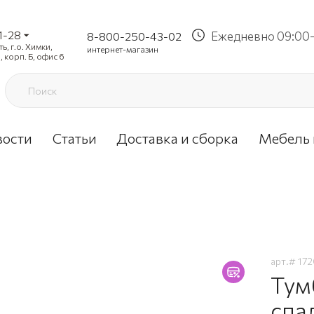
1-28
Ежедневно 09:00-
8-800-250-43-02
, г.о. Химки,
интернет-магазин
, корп. Б, офис 6
вости
Статьи
Доставка и сборка
Мебель 
арт.#
17
Тум
спа