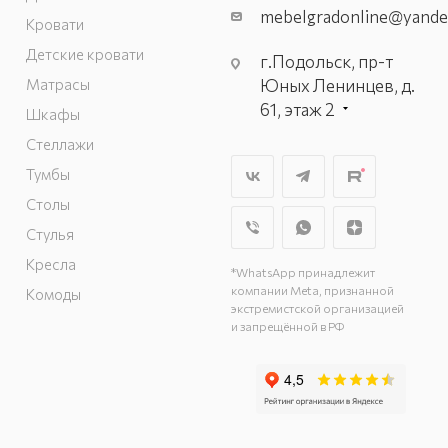
mebelgradonline@yande
Кровати
Детские кровати
г.Подольск, пр-т
Матрасы
Юных Ленинцев, д.
61, этаж 2
Шкафы
г. Мытищи, пр-т
Стеллажи
Олимпийский, вл.
Тумбы
29, стр.1, 2 этаж,
Столы
секция Г-1
г. Подольск, ул.
Стулья
Станционная, д. 11
Кресла
*WhatsApp принадлежит
г. Подольск, ул.
компании Meta, признанной
Комоды
Загородная, д. 1
экстремистской организацией
и запрещённой в РФ