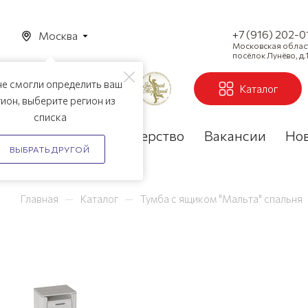
+7 (916) 202-0
Москва
Московская область
посёлок Лунёво, д.1
е смогли определить ваш
Каталог
ион, выберите регион из
списка
Акции
Партнерство
Вакансии
Но
ВЫБРАТЬ ДРУГОЙ
—
—
Главная
Каталог
Тумба с ящиком "Мальта" спальня