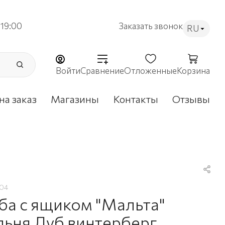
19:00
Заказать звонок
RU
Войти
Сравнение
Отложенные
Корзина
на заказ
Магазины
Контакты
Отзывы
204
ба с ящиком "Мальта"
льня Дуб винтерберг