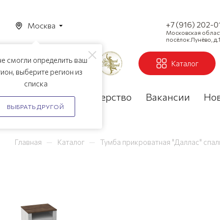
+7 (916) 202-0
Москва
Московская область
посёлок Лунёво, д.1
е смогли определить ваш
Каталог
ион, выберите регион из
списка
Акции
Партнерство
Вакансии
Но
ВЫБРАТЬ ДРУГОЙ
—
—
Главная
Каталог
Тумба прикроватная "Даллас" спал