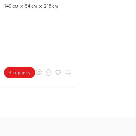
×
×
149
см
54
см
218
см
В корзину