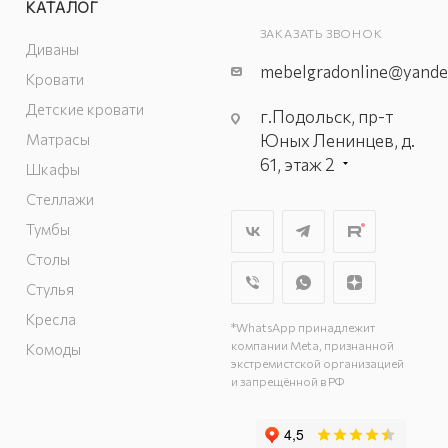
КАТАЛОГ
ЗАКАЗАТЬ ЗВОНОК
Диваны
mebelgradonline@yande
Кровати
Детские кровати
г.Подольск, пр-т
Матрасы
Юных Ленинцев, д.
61, этаж 2
Шкафы
г. Мытищи, пр-т
Стеллажи
Олимпийский, вл.
Тумбы
29, стр.1, 2 этаж,
Столы
секция Г-1
г. Подольск, ул.
Стулья
Станционная, д. 11
Кресла
*WhatsApp принадлежит
г. Подольск, ул.
компании Meta, признанной
Комоды
Загородная, д. 1
экстремистской организацией
и запрещённой в РФ