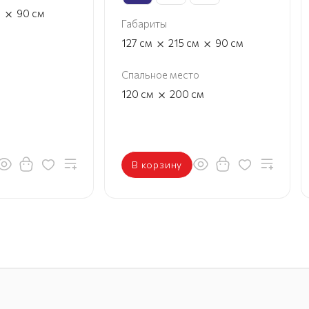
×
м
90
см
Габариты
×
×
127
см
215
см
90
см
Спальное место
×
120
см
200
см
В корзину