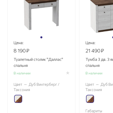
Цена:
Цена:
8 190
₽
21 490
₽
Туалетный столик "Даллас"
Тумба 3 дв. 3 
спальня
спальня
В наличии
В наличии
Цвет
—
Дуб Винтерберг /
Цвет
—
Дуб Ви
Таксония
Таксония
Габариты