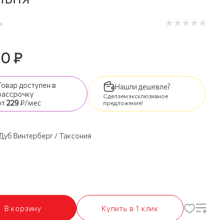
и
90
₽
Товар доступен
в
Нашли дешевле?
рассрочку
Сделаем эксклюзивное
от
229
₽/мес
предложение!
Дуб Винтерберг / Таксония
В корзину
Купить в 1 клик