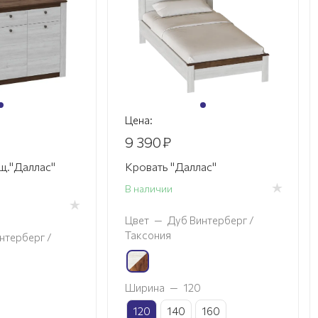
Цена:
9 390
₽
ящ."Даллас"
Кровать "Даллас"
В наличии
Цвет
—
Дуб Винтерберг /
Таксония
нтерберг /
Ширина
—
120
120
140
160