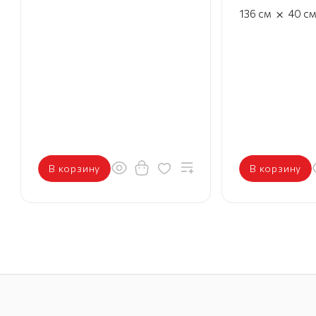
×
136
см
40
с
В корзину
В корзину