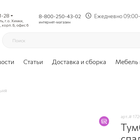
1-28
Ежедневно 09:00-
8-800-250-43-02
, г.о. Химки,
интернет-магазин
, корп. Б, офис 6
вости
Статьи
Доставка и сборка
Мебель 
ьня
арт.#
172
Тум
спа