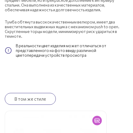
предмет мебели, но и прекрасное дополнение к интерьеру
спальни. Она выполнена из качественных материалов,
обеспечивая надежность и долговечность изделия.
Тумба обтянута высококачественным велюром, имеет два
вместительных выдвижных ящика с механизмом push to open.
Скругленные торцы модели, минимизируют риск удариться в
темноте.
В реальности цвет изделия может отличаться от
представленного на фото ввиду различной
цветопередачи устройств просмотра
В том же стиле