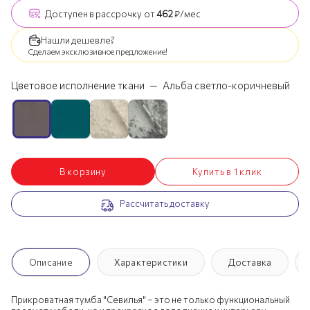
Доступен
в рассрочку
от
462
₽/мес
Нашли дешевле?
Сделаем эксклюзивное предложение!
Цветовое исполнение ткани
—
Альба светло-коричневый
В корзину
Купить в 1 клик
Рассчитать доставку
Описание
Характеристики
Доставка
Прикроватная тумба "Севилья" – это не только функциональный