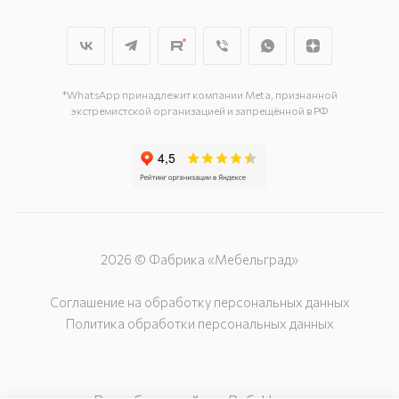
г. Мытищи, пр-т Олимпийский, вл.
29, стр.1, 2 этаж, секция Г-1
г. Подольск, ул. Станционная, д. 11
г. Подольск, ул. Загородная, д. 1
*WhatsApp принадлежит компании Meta, признанной
экстремистской организацией и запрещённой в РФ
2026 © Фабрика «Мебельград»
Соглашение на обработку персональных данных
Политика обработки персональных данных