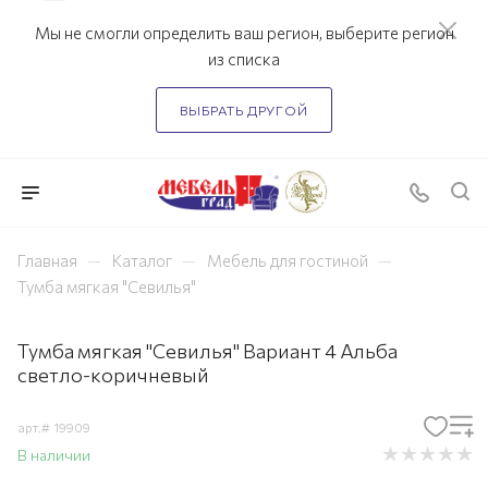
Мы не смогли определить ваш регион, выберите регион
из списка
ВЫБРАТЬ ДРУГОЙ
—
—
—
Главная
Каталог
Мебель для гостиной
Тумба мягкая "Севилья"
Тумба мягкая "Севилья" Вариант 4 Альба
светло-коричневый
арт.#
19909
В наличии