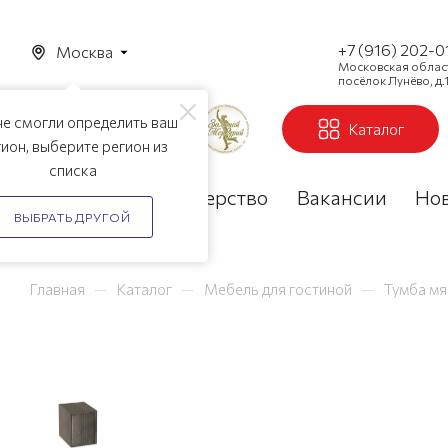
+7 (916) 202-0
Москва
Московская область
посёлок Лунёво, д.1
е смогли определить ваш
Каталог
ион, выберите регион из
списка
Акции
Партнерство
Вакансии
Но
ВЫБРАТЬ ДРУГОЙ
—
—
—
Главная
Каталог
Мебель для гостиной
Тумба мя