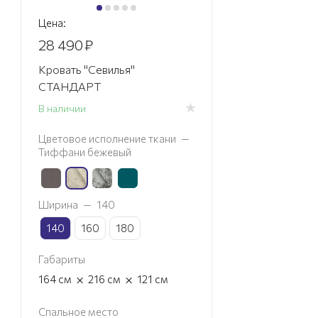
Цена:
28 490
₽
Кровать "Севилья"
СТАНДАРТ
В наличии
Цветовое исполнение ткани
—
Тиффани бежевый
Ширина
—
140
140
160
180
Габариты
×
×
164
см
216
см
121
см
Спальное место