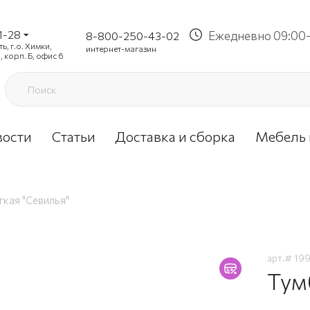
1-28
Ежедневно 09:00-
8-800-250-43-02
, г.о. Химки,
интернет-магазин
, корп. Б, офис 6
вости
Статьи
Доставка и сборка
Мебель 
гкая "Севилья"
арт.#
19
Тум