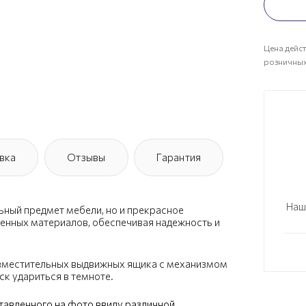
Цена дейст
розничных
вка
Отзывы
Гарантия
Наш
ьный предмет мебели, но и прекрасное
венных материалов, обеспечивая надежность и
 вместительных выдвижных ящика с механизмом
ск удариться в темноте.
ставленного на фото ввиду различной