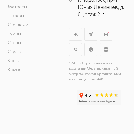
Матрасы
Юных Ленинцев, д.
61, этаж 2
Шкафы
г. Мытищи, пр-т
Стеллажи
Олимпийский, вл.
Тумбы
29, стр.1, 2 этаж,
Столы
секция Г-1
г. Подольск, ул.
Стулья
Станционная, д. 11
Кресла
*WhatsApp принадлежит
г. Подольск, ул.
компании Meta, признанной
Комоды
Загородная, д. 1
экстремистской организацией
и запрещённой в РФ