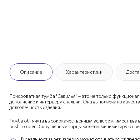
Описание
Характеристики
Доста
Прикроватная тумба "Севилья" – это не только функционал
дополнение к интерьеру спальни. Она выполнена из качест
долговечность изделия.
Тумба обтянута высококачественным велюром, имеет два
push to open. Скругленные торцы модели, минимизируют ри
В реальности цвет изделия может отличаться от пред