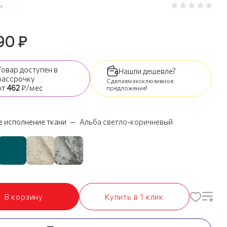
и
90
₽
Товар доступен
в
Нашли дешевле?
рассрочку
Сделаем эксклюзивное
от
462
₽/мес
предложение!
 исполнение ткани
—
Альба светло-коричневый
В корзину
Купить в 1 клик