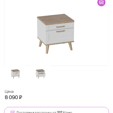
Цена
8 090
₽
Доступен
в рассрочку
от
337
₽/мес