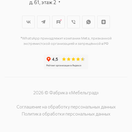
д. 61, этаж 2
г. Мытищи, пр-т Олимпийский, вл.
29, стр.1, 2 этаж, секция Г-1
г. Подольск, ул. Станционная, д. 11
г. Подольск, ул. Загородная, д. 1
*WhatsApp принадлежит компании Meta, признанной
экстремистской организацией и запрещённой в РФ
2026 © Фабрика «Мебельград»
Соглашение на обработку персональных данных
Политика обработки персональных данных