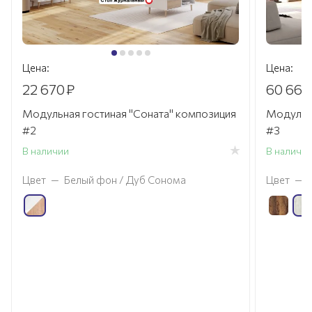
Цена:
Цена:
22 670
₽
60 660
Модульная гостиная "Соната" композиция
Модульна
#2
#3
В наличии
В наличи
Цвет
—
Белый фон / Дуб Сонома
Цвет
—