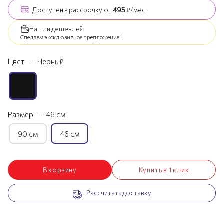
Доступен
в рассрочку
от
495
₽/мес
Нашли дешевле?
Сделаем эксклюзивное предложение!
Цвет
—
Черный
Размер
—
46 см
90 см
46 см
В корзину
Купить в 1 клик
Рассчитать доставку