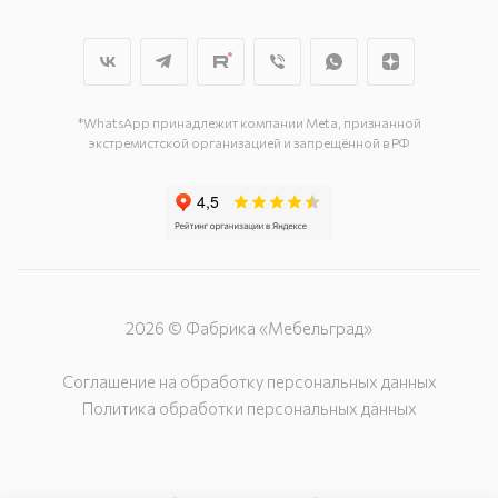
г. Мытищи, пр-т Олимпийский, вл.
29, стр.1, 2 этаж, секция Г-1
г. Подольск, ул. Станционная, д. 11
г. Подольск, ул. Загородная, д. 1
*WhatsApp принадлежит компании Meta, признанной
экстремистской организацией и запрещённой в РФ
2026 © Фабрика «Мебельград»
Соглашение на обработку персональных данных
Политика обработки персональных данных