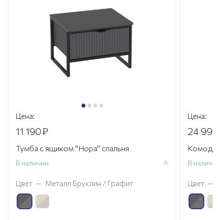
Цена:
Цена:
11 190
₽
24 990
Тумба с ящиком "Нора" спальня
Комод 3 
В наличии
В наличи
Цвет
—
Металл Бруклин / Графит
Цвет
—