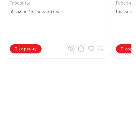
Габариты
Габариты
×
×
×
55
см
43
см
38
см
88
см
В корзину
В корз