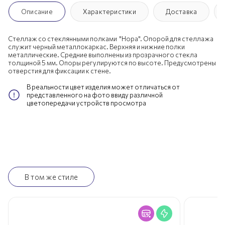
Описание
Характеристики
Доставка
Стеллаж со стеклянными полками "Нора". Опорой для стеллажа
служит черный металлокаркас. Верхняя и нижние полки
металлические. Средние выполнены из прозрачного стекла
толщиной 5 мм. Опоры регулируются по высоте. Предусмотрены
отверстия для фиксации к стене.
В реальности цвет изделия может отличаться от
представленного на фото ввиду различной
цветопередачи устройств просмотра
В том же стиле