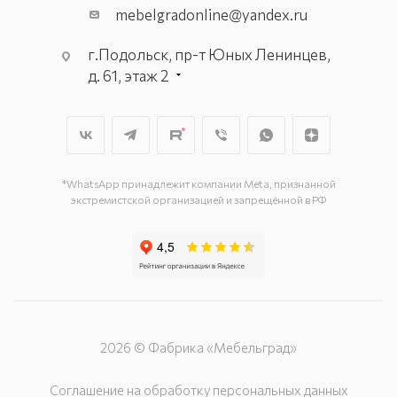
mebelgradonline@yandex.ru
г.Подольск, пр-т Юных Ленинцев,
д. 61, этаж 2
г. Мытищи, пр-т Олимпийский, вл.
29, стр.1, 2 этаж, секция Г-1
г. Подольск, ул. Станционная, д. 11
г. Подольск, ул. Загородная, д. 1
*WhatsApp принадлежит компании Meta, признанной
экстремистской организацией и запрещённой в РФ
2026 © Фабрика «Мебельград»
Соглашение на обработку персональных данных