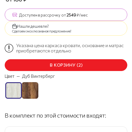
Доступен
в рассрочку
от
2549
₽/мес
Нашли дешевле?
Сделаем эксклюзивное предложение!
Указана цена каркаса кровати, основание и матрас
приобретаются отдельно
В КОРЗИНУ
(
2
)
Цвет
—
Дуб Винтерберг
В комплект по этой стоимости входят: