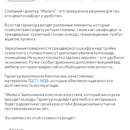
Спальный гарнитур “Мальта” - это прекрасное решение для тех,
кто ценит комфорт и удобство.
В состав гарнитура входят различные элементы, которые
позволят вам создать уютную спальню, такие как: шкафы двух- и
трехдверные, туалетный столик, комод с тремя ящиками, тумба с
ящиком, кровать.
Зеркальные поверхности трёхдверного шкафа и надстройки
туалетного столика помогут зрительно увеличить площадь
помещения. Не нужно покупать отдельно зеркало – это удобно и
экономично. Ручки-скобы гармонично дополняют внешний вид
мебели, которые придают ей особый шарм и элегантность.
Гарнитур выполнен из безопасных, качественных
материалов
ЛДСП,
МДФ
, которые обеспечат надежность и
долговечность эксплуатации.
“Мальта” выполнена в классическом стиле, который никогда не
выходит из моды. Гарнитур подойдет для любого интерьера и
будет радовать вас своей красотой и функциональностью на
протяжении многих лет.
В комплект по этой стоимости входят:
Кровать