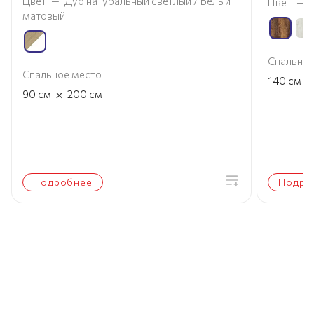
Цвет
—
Дуб натуральный светлый / Белый
Цвет
—
матовый
Спальное
Спальное место
×
140
см
×
90
см
200
см
Подробнее
Подро