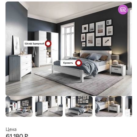
Цена
61 180
₽