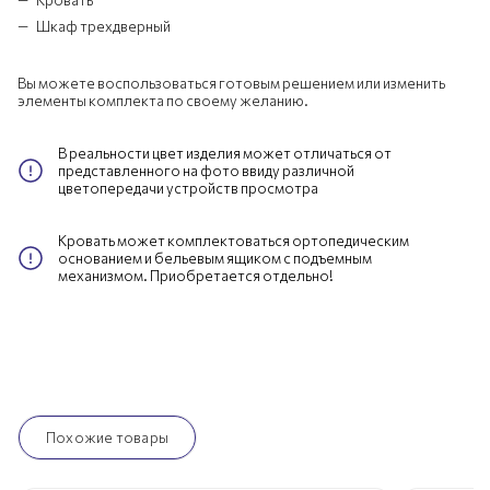
Шкаф трехдверный
Вы можете воспользоваться готовым решением или изменить
элементы комплекта по своему желанию.
В реальности цвет изделия может отличаться от
представленного на фото ввиду различной
цветопередачи устройств просмотра
Кровать может комплектоваться ортопедическим
основанием и бельевым ящиком с подъемным
механизмом. Приобретается отдельно!
Похожие товары