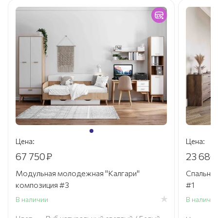
Цена:
Цена:
67 750
₽
23 680
Модульная молодежная "Калгари"
Спальный
композиция #3
#1
В наличии
В наличи