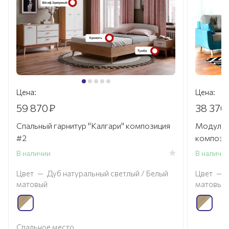
Цена:
Цена:
59 870
₽
38 370
Спальный гарнитур "Калгари" композиция
Модульна
#2
компози
В наличии
В наличи
Цвет
—
Дуб натуральный светлый / Белый
Цвет
—
матовый
матовый
Спальное место