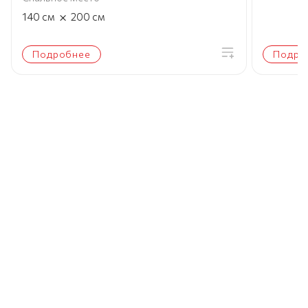
×
140
см
200
см
Подробнее
Подро