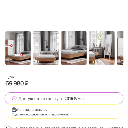
Цена
69 980
₽
Доступен
в рассрочку
от
2916
₽/мес
Нашли дешевле?
Сделаем эксклюзивное предложение!
Указана цена каркаса кровати с основанием, матрас