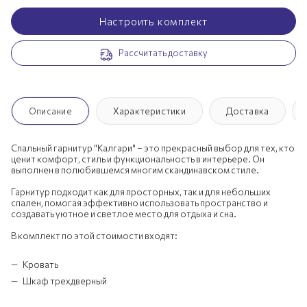
Настроить комплект
Рассчитать доставку
Описание
Характеристики
Доставка
Спальный гарнитур "Калгари" – это прекрасный выбор для тех, кто
ценит комфорт, стиль и функциональность в интерьере. Он
выполнен в полюбившемся многим скандинавском стиле.
Гарнитур подходит как для просторных, так и для небольших
спален, помогая эффективно использовать пространство и
создавать уютное и светлое место для отдыха и сна.
В комплект по этой стоимости входят:
Кровать
Шкаф трехдверный