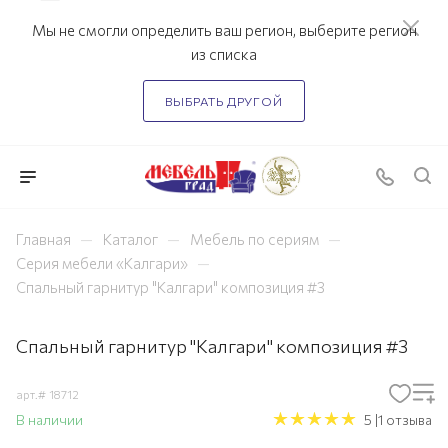
Мы не смогли определить ваш регион, выберите регион
из списка
ВЫБРАТЬ ДРУГОЙ
—
—
—
Главная
Каталог
Мебель по сериям
—
Серия мебели «Калгари»
Спальный гарнитур "Калгари" композиция #3
Спальный гарнитур "Калгари" композиция #3
арт.#
18712
В наличии
5 |1 отзыва