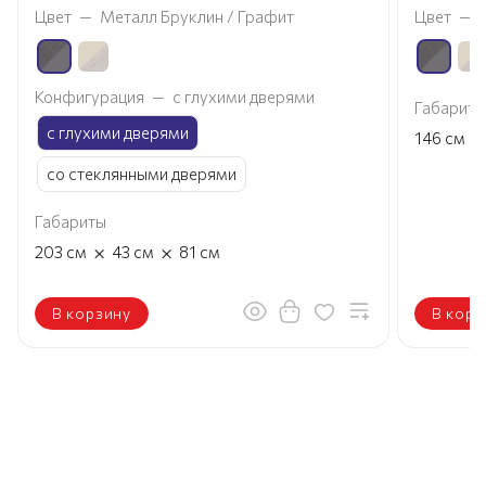
Цвет
—
Металл Бруклин / Графит
Цвет
—
Конфигурация
—
с глухими дверями
Габариты
с глухими дверями
×
146
см
со стеклянными дверями
Габариты
×
×
203
см
43
см
81
см
В корзину
В корз