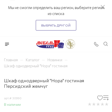
Мы не смогли определить ваш регион, выберите регион
из списка
ВЫБРАТЬ ДРУГОЙ
—
—
—
Главная
Каталог
Новинки
Шкаф однодверный "Нора" гостиная
Шкаф однодверный "Нора" гостиная
Персидский жемчуг
арт.#
30990
В наличии