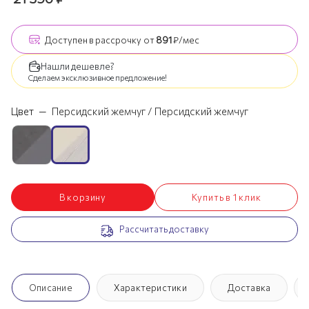
Доступен
в рассрочку
от
891
₽/мес
Нашли дешевле?
Сделаем эксклюзивное предложение!
Цвет
—
Персидский жемчуг / Персидский жемчуг
В корзину
Купить в 1 клик
Рассчитать доставку
Описание
Характеристики
Доставка