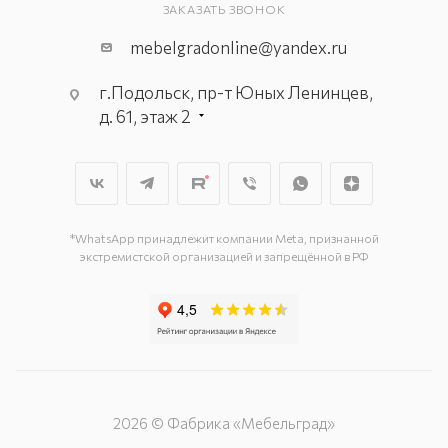
ЗАКАЗАТЬ ЗВОНОК
mebelgradonline@yandex.ru
г.Подольск, пр-т Юных Ленинцев,
д. 61, этаж 2
г. Мытищи, пр-т Олимпийский, вл.
29, стр.1, 2 этаж, секция Г-1
г. Подольск, ул. Станционная, д. 11
г. Подольск, ул. Загородная, д. 1
*WhatsApp принадлежит компании Meta, признанной
экстремистской организацией и запрещённой в РФ
2026 © Фабрика «Мебельград»