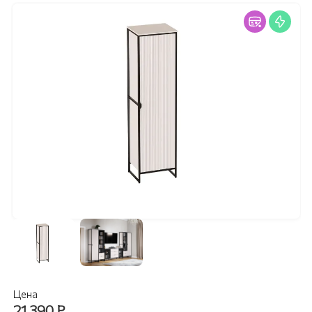
Цена
21 390
₽