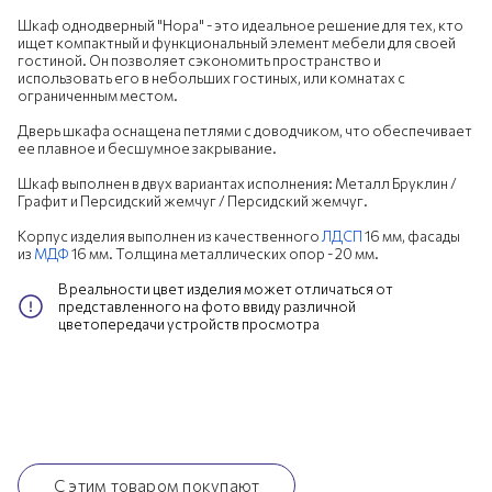
Шкаф однодверный "Нора" - это идеальное решение для тех, кто
ищет компактный и функциональный элемент мебели для своей
гостиной. Он позволяет сэкономить пространство и
использовать его в небольших гостиных, или комнатах с
ограниченным местом.
Дверь шкафа оснащена петлями с доводчиком, что обеспечивает
ее плавное и бесшумное закрывание.
Шкаф выполнен в двух вариантах исполнения: Металл Бруклин /
Графит и Персидский жемчуг / Персидский жемчуг.
Корпус изделия выполнен из качественного
ЛДСП
16 мм, фасады
из
МДФ
16 мм. Толщина металлических опор - 20 мм.
В реальности цвет изделия может отличаться от
представленного на фото ввиду различной
цветопередачи устройств просмотра
С этим товаром покупают