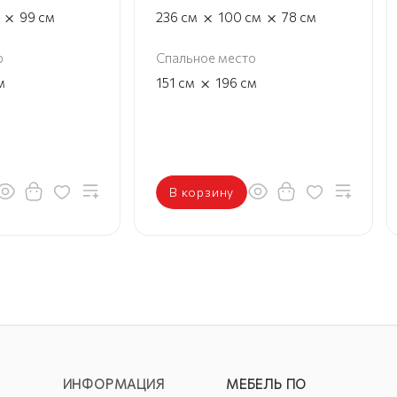
×
×
×
99
см
236
см
100
см
78
см
о
Спальное место
×
м
151
см
196
см
В корзину
ИНФОРМАЦИЯ
МЕБЕЛЬ ПО