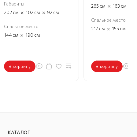
Габариты
×
×
265
см
163
см
1
×
×
202
см
102
см
92
см
Спальное место
Спальное место
×
217
см
155
см
×
144
см
190
см
В корзину
В корзину
КАТАЛОГ