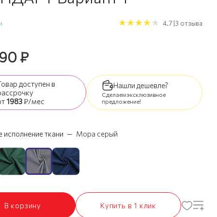
и
4.7 |3 отзыва
590
₽
Товар доступен
в
Нашли дешевле?
рассрочку
Сделаем эксклюзивное
от
1983
₽/мес
предложение!
 исполнение ткани
—
Мора серый
В корзину
Купить в 1 клик