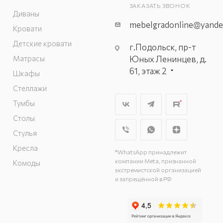
ЗАКАЗАТЬ ЗВОНОК
Диваны
mebelgradonline@yande
Кровати
Детские кровати
г.Подольск, пр-т
Матрасы
Юных Ленинцев, д.
61, этаж 2
Шкафы
г. Мытищи, пр-т
Стеллажи
Олимпийский, вл.
Тумбы
29, стр.1, 2 этаж,
Столы
секция Г-1
г. Подольск, ул.
Стулья
Станционная, д. 11
Кресла
*WhatsApp принадлежит
г. Подольск, ул.
компании Meta, признанной
Комоды
Загородная, д. 1
экстремистской организацией
и запрещённой в РФ