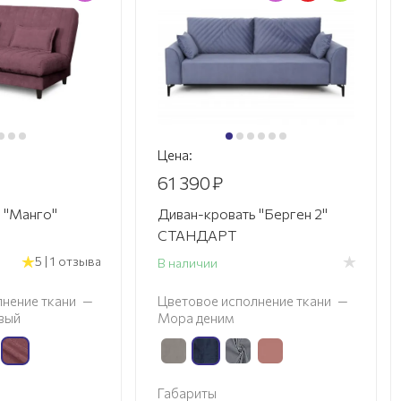
Цена:
61 390
₽
 "Манго"
Диван-кровать "Берген 2"
СТАНДАРТ
5 | 1 отзыва
В наличии
нение ткани
—
Цветовое исполнение ткани
—
вый
Мора деним
Габариты