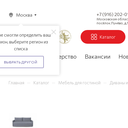
+7 (916) 202-0
Москва
Московская область
посёлок Лунёво, д.1
е смогли определить ваш
Каталог
ион, выберите регион из
списка
Акции
Партнерство
Вакансии
Но
ВЫБРАТЬ ДРУГОЙ
—
—
—
Главная
Каталог
Мебель для гостиной
Диваны и