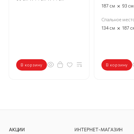
×
187
см
93
см
Спальное мест
×
134
см
187
с
В корзину
В корзину
АКЦИИ
ИНТЕРНЕТ-МАГАЗИН