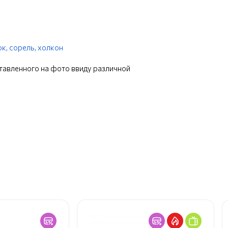
ок,
сорель,
холкон
ставленного на фото ввиду различной