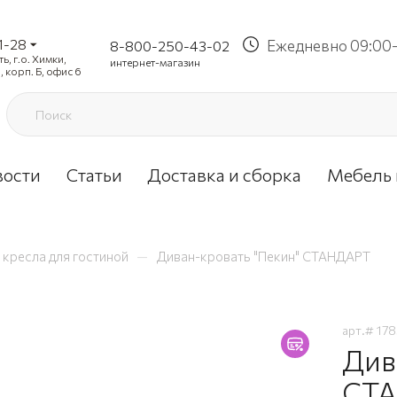
1-28
Ежедневно 09:00-
8-800-250-43-02
, г.о. Химки,
интернет-магазин
, корп. Б, офис 6
вости
Статьи
Доставка и сборка
Мебель 
—
 кресла для гостиной
Диван-кровать "Пекин" СТАНДАРТ
арт.#
178
Див
СТА