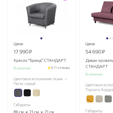
Цена:
Цена:
17 990
₽
54 690
₽
Кресло "Бренд" СТАНДАРТ
Диван-кровать
СТАНДАРТ
5 | 1 отзыва
В наличии
В наличии
Цветовое исполнение ткани
—
Пегас серый
Цветовое испол
Торонто бордо
Габариты
Габариты
×
×
86
см
71
см
71
см