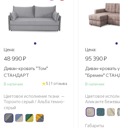
Цена:
Цена:
48 990
₽
95 390
₽
Диван-кровать "Том"
Диван-кровать угло
СТАНДАРТ
"Бремен" СТАНДА
5 | 1 отзыва
В наличии
В наличии
Цветовое исполнение ткани
—
Цветовое исполнение
Торонто серый / Альба темно-
Аликанте бежевый
серый
Габариты