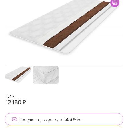
Цена
12 180
₽
Доступен
в рассрочку
от
508
₽/мес