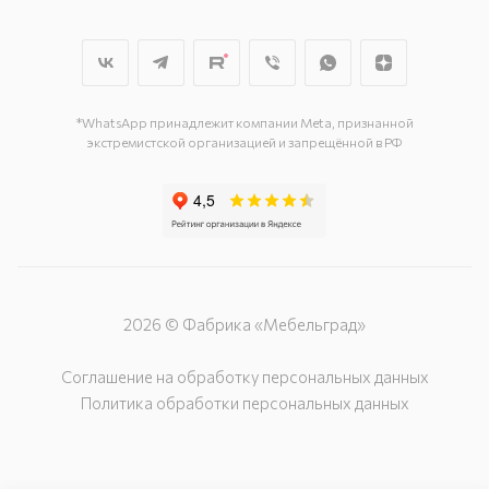
г. Мытищи, пр-т Олимпийский, вл.
29, стр.1, 2 этаж, секция Г-1
г. Подольск, ул. Станционная, д. 11
г. Подольск, ул. Загородная, д. 1
*WhatsApp принадлежит компании Meta, признанной
экстремистской организацией и запрещённой в РФ
2026 © Фабрика «Мебельград»
Соглашение на обработку персональных данных
Политика обработки персональных данных