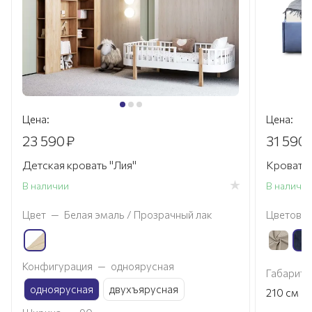
Цена:
Цена:
23 590
₽
31 590
Детская кровать "Лия"
Кровать
В наличии
В наличи
Цвет
—
Белая эмаль / Прозрачный лак
Цветовое
Конфигурация
—
одноярусная
Габариты
одноярусная
двухъярусная
×
210
см