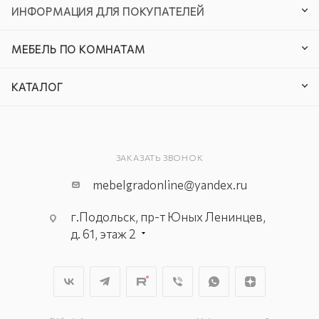
ИНФОРМАЦИЯ ДЛЯ ПОКУПАТЕЛЕЙ
МЕБЕЛЬ ПО КОМНАТАМ
КАТАЛОГ
ЗАКАЗАТЬ ЗВОНОК
mebelgradonline@yandex.ru
г.Подольск, пр-т Юных Ленинцев,
д. 61, этаж 2
г. Мытищи, пр-т Олимпийский, вл.
29, стр.1, 2 этаж, секция Г-1
г. Подольск, ул. Станционная, д. 11
г. Подольск, ул. Загородная, д. 1