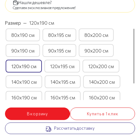
Нашли дешевле?
Сделаем эксклюзивное предложение!
Размер
—
120х190 см
80х190 см
80х195 см
80х200 см
90х190 см
90х195 см
90х200 см
120х190 см
120х195 см
120х200 см
140х190 см
140х195 см
140х200 см
160х190 см
160х195 см
160х200 см
180х190 см
180х195 см
180х200 см
В корзину
Купить в 1 клик
Рассчитать доставку