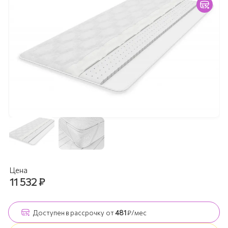
Цена
11 532
₽
Доступен
в рассрочку
от
481
₽/мес