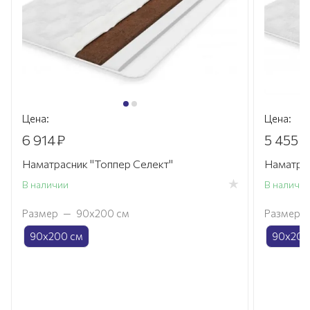
Цена:
Цена:
6 914
₽
5 455
₽
Наматрасник "Топпер Селект"
Наматрас
В наличии
В наличи
Размер
—
90х200 см
Размер
90х200 см
90х200