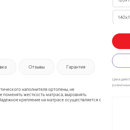
140х1
160х1
180х1
вка
Отзывы
Гарантия
Цена дейст
розничных
тического наполнителя ортопены, не
е поменять жесткость матраса, выровнять
 Надежное крепление на матрасе осуществляется с