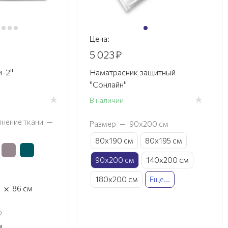
Цена:
5 023
₽
и-2"
Наматрасник защитный
"Сонлайн"
В наличии
нение ткани
—
Размер
—
90х200 см
80х190 см
80х195 см
90х200 см
140х200 см
180х200 см
Еще...
×
м
86
см
о
м