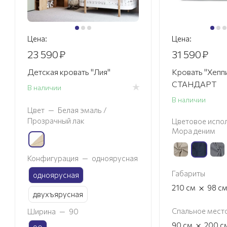
Цена:
Цена:
23 590
₽
31 590
₽
Детская кровать "Лия"
Кровать "Хепп
СТАНДАРТ
В наличии
В наличии
Цвет
—
Белая эмаль /
Прозрачный лак
Цветовое испол
Мора деним
Конфигурация
—
одноярусная
Габариты
одноярусная
×
210
см
98
с
двухъярусная
Спальное мест
Ширина
—
90
×
90
см
200
с