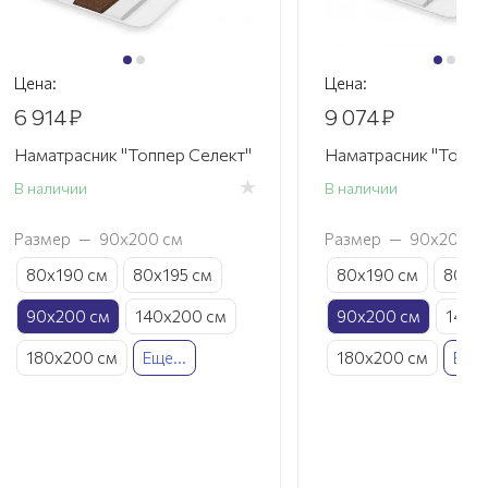
Цена:
Цена:
6 914
₽
9 074
₽
Наматрасник "Топпер Селект"
Наматрасник "Топпе
В наличии
В наличии
Размер
—
90х200 см
Размер
—
90х200 с
80х190 см
80х195 см
80х190 см
80х19
90х200 см
140х200 см
90х200 см
140х
180х200 см
Еще...
180х200 см
Еще.