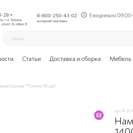
1-28
Ежедневно 09:00-
8-800-250-43-02
, г.о. Химки,
интернет-магазин
, корп. Б, офис 6
вости
Статьи
Доставка и сборка
Мебель 
аматрасник "Топпер Фоам"
арт.#
913
Нам
140