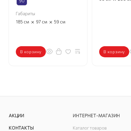
90
Габариты
×
×
185
см
97
см
59
см
В корзину
В корзину
АКЦИИ
ИНТЕРНЕТ-МАГАЗИН
КОНТАКТЫ
Каталог товаров