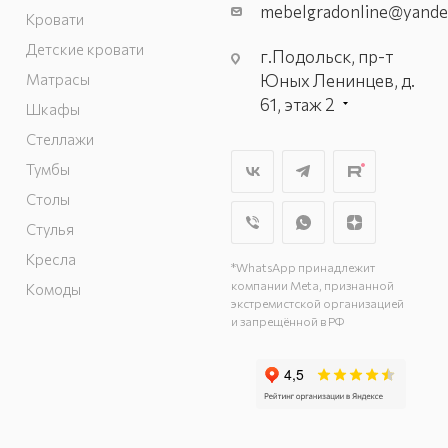
mebelgradonline@yande
Кровати
Детские кровати
г.Подольск, пр-т
Матрасы
Юных Ленинцев, д.
61, этаж 2
Шкафы
г. Мытищи, пр-т
Стеллажи
Олимпийский, вл.
Тумбы
29, стр.1, 2 этаж,
Столы
секция Г-1
г. Подольск, ул.
Стулья
Станционная, д. 11
Кресла
*WhatsApp принадлежит
г. Подольск, ул.
компании Meta, признанной
Комоды
Загородная, д. 1
экстремистской организацией
и запрещённой в РФ