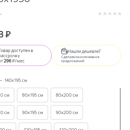
и
3
₽
Товар доступен
в
Нашли дешевле?
рассрочку
Сделаем эксклюзивное
от
296
₽/мес
предложение!
—
140х195 см
0 см
80х195 см
80х200 см
0 см
90х195 см
90х200 см
90 см
120х195 см
120х200 см