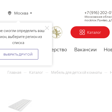
+7 (916) 202-0
Москва
Московская область
посёлок Лунёво, д.1
е смогли определить ваш
Каталог
ион, выберите регион из
списка
Акции
Партнерство
Вакансии
Но
ВЫБРАТЬ ДРУГОЙ
—
—
—
Главная
Каталог
Мебель для детской комнаты
Н