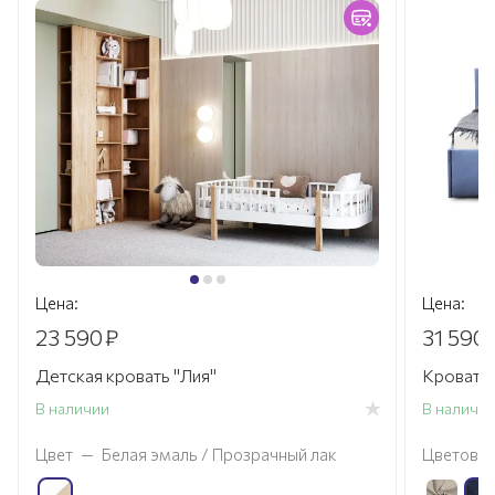
Цена:
Цена:
23 590
₽
31 590
Детская кровать "Лия"
Кровать
В наличии
В наличи
Цвет
—
Белая эмаль / Прозрачный лак
Цветовое