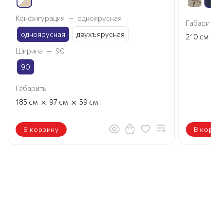
Конфигурация
—
одноярусная
Габариты
одноярусная
двухъярусная
×
210
см
Ширина
—
90
90
Габариты
×
×
185
см
97
см
59
см
В корзину
В корз