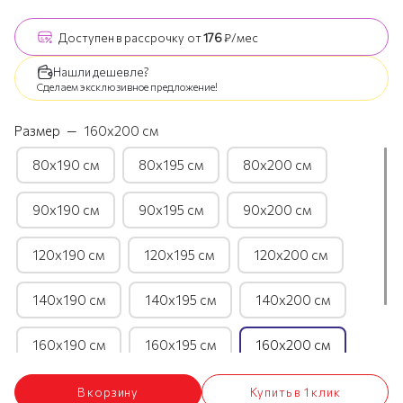
Доступен
в рассрочку
от
176
₽/мес
Нашли дешевле?
Сделаем эксклюзивное предложение!
Размер
—
160х200 см
80х190 см
80х195 см
80х200 см
90х190 см
90х195 см
90х200 см
120х190 см
120х195 см
120х200 см
140х190 см
140х195 см
140х200 см
160х190 см
160х195 см
160х200 см
180х190 см
180х195 см
180х200 см
В корзину
Купить в 1 клик