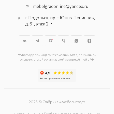
mebelgradonline@yandex.ru
г.Подольск, пр-т Юных Ленинцев,
д. 61, этаж 2
г. Мытищи, пр-т Олимпийский, вл.
29, стр.1, 2 этаж, секция Г-1
г. Подольск, ул. Станционная, д. 11
г. Подольск, ул. Загородная, д. 1
*WhatsApp принадлежит компании Meta, признанной
экстремистской организацией и запрещённой в РФ
2026 © Фабрика «Мебельград»