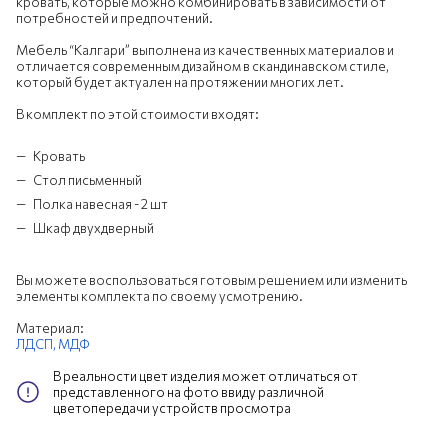
кровать, которые можно комбинировать в зависимости от
потребностей и предпочтений.
Мебель “Калгари” выполнена из качественных материалов и
отличается современным дизайном в скандинавском стиле,
который будет актуален на протяжении многих лет.
В комплект по этой стоимости входят:
Кровать
Стол письменный
Полка навесная - 2 шт
Шкаф двухдверный
Вы можете воспользоваться готовым решением или изменить
элементы комплекта по своему усмотрению.
Материал:
ЛДСП,
МДФ
В реальности цвет изделия может отличаться от
представленного на фото ввиду различной
цветопередачи устройств просмотра