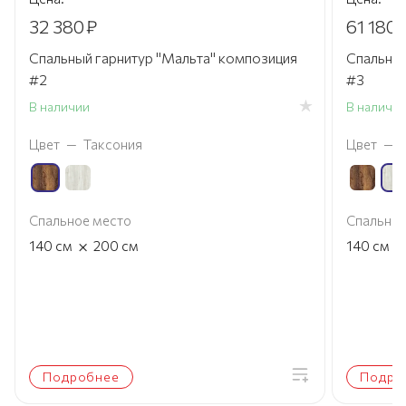
32 380
₽
61 180
Спальный гарнитур "Мальта" композиция
Спальный
#2
#3
В наличии
В наличи
Цвет
—
Таксония
Цвет
—
Спальное место
Спальное
×
×
140
см
200
см
140
см
Подробнее
Подро