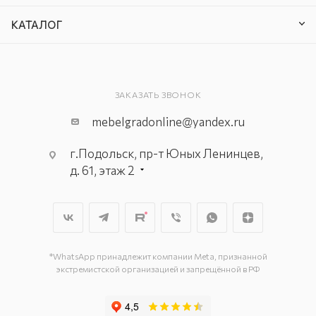
КАТАЛОГ
ЗАКАЗАТЬ ЗВОНОК
mebelgradonline@yandex.ru
г.Подольск, пр-т Юных Ленинцев,
д. 61, этаж 2
г. Мытищи, пр-т Олимпийский, вл.
29, стр.1, 2 этаж, секция Г-1
г. Подольск, ул. Станционная, д. 11
г. Подольск, ул. Загородная, д. 1
*WhatsApp принадлежит компании Meta, признанной
экстремистской организацией и запрещённой в РФ