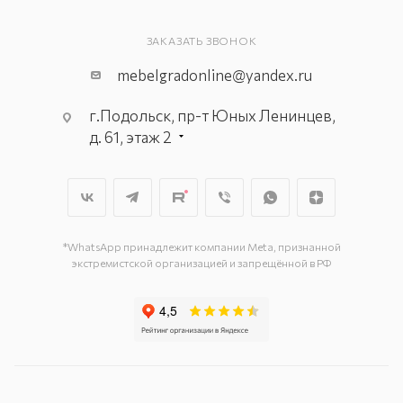
ЗАКАЗАТЬ ЗВОНОК
mebelgradonline@yandex.ru
г.Подольск, пр-т Юных Ленинцев,
д. 61, этаж 2
г. Мытищи, пр-т Олимпийский, вл.
29, стр.1, 2 этаж, секция Г-1
г. Подольск, ул. Станционная, д. 11
г. Подольск, ул. Загородная, д. 1
*WhatsApp принадлежит компании Meta, признанной
экстремистской организацией и запрещённой в РФ