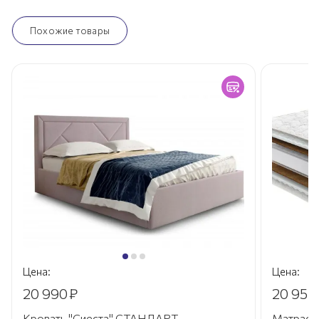
Похожие товары
Цена:
Цена:
20 990
₽
20 957
Кровать "Сиеста" СТАНДАРТ
Матрас P