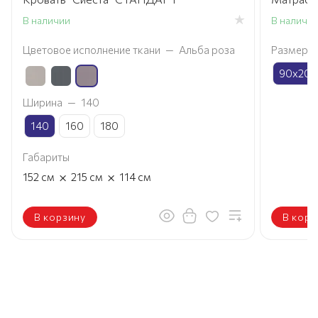
В наличии
В наличи
Цветовое исполнение ткани
—
Альба роза
Размер
90х200
Ширина
—
140
140
160
180
Габариты
×
×
152
см
215
см
114
см
В корзину
В корз