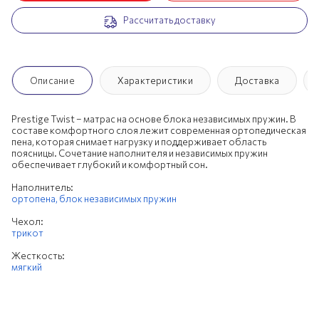
Рассчитать доставку
200х190 см
200х195 см
200х200 см
Описание
Характеристики
Доставка
Prestige Twist – матрас на основе блока независимых пружин. В
составе комфортного слоя лежит современная ортопедическая
пена, которая снимает нагрузку и поддерживает область
поясницы. Сочетание наполнителя и независимых пружин
обеспечивает глубокий и комфортный сон.
Наполнитель:
ортопена,
блок независимых пружин
Чехол:
трикот
Жесткость:
мягкий