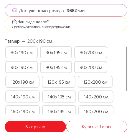
Доступен
в рассрочку
от
968
₽/мес
Нашли дешевле?
Сделаем эксклюзивное предложение!
Размер
—
200х190 см
80х190 см
80х195 см
80х200 см
90х190 см
90х195 см
90х200 см
120х190 см
120х195 см
120х200 см
140х190 см
140х195 см
140х200 см
160х190 см
160х195 см
160х200 см
180х190 см
180х195 см
180х200 см
В корзину
Купить в 1 клик