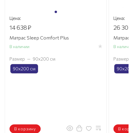
Цена:
Цена:
14 638
₽
26 304
Матрас Sleep Comfort Plus
Матрас 
В наличии
В наличи
Размер
—
90х200 см
Размер
90х200 см
90х200
В корзину
В корз