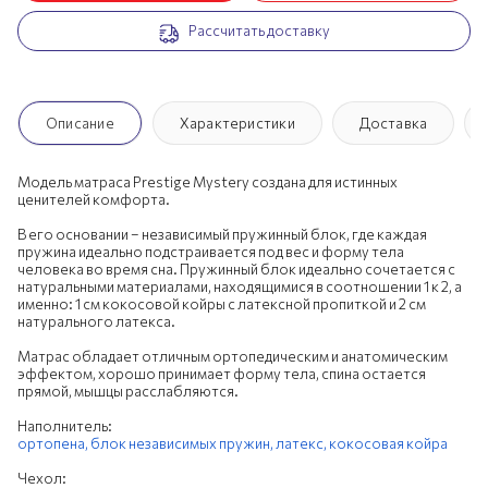
Рассчитать доставку
200х190 см
200х195 см
200х200 см
Описание
Характеристики
Доставка
Модель матраса Prestige Mystery создана для истинных
ценителей комфорта.
В его основании – независимый пружинный блок, где каждая
пружина идеально подстраивается под вес и форму тела
человека во время сна. Пружинный блок идеально сочетается с
натуральными материалами, находящимися в соотношении 1 к 2, а
именно: 1 см кокосовой койры с латексной пропиткой и 2 см
натурального латекса.
Матрас обладает отличным ортопедическим и анатомическим
эффектом, хорошо принимает форму тела, спина остается
прямой, мышцы расслабляются.
Наполнитель:
ортопена,
блок независимых пружин,
латекс,
кокосовая койра
Чехол: