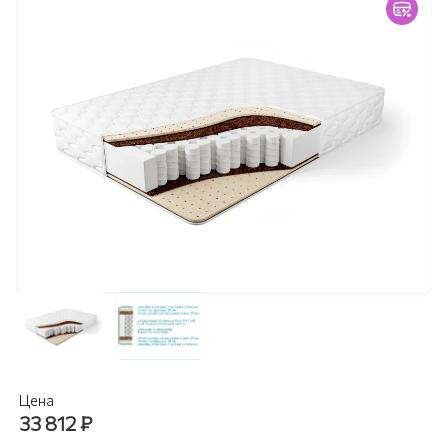
Цена
33 812
₽