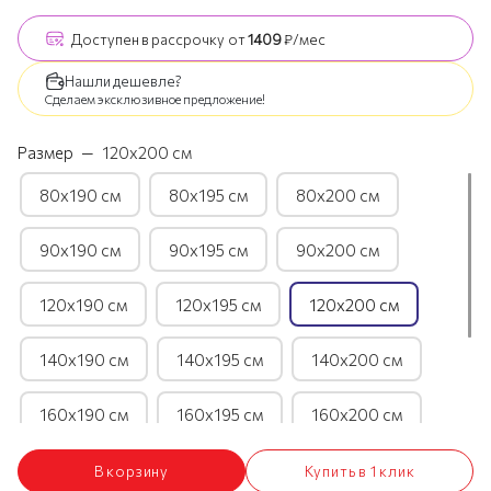
Доступен
в рассрочку
от
1409
₽/мес
Нашли дешевле?
Сделаем эксклюзивное предложение!
Размер
—
120х200 см
80х190 см
80х195 см
80х200 см
90х190 см
90х195 см
90х200 см
120х190 см
120х195 см
120х200 см
140х190 см
140х195 см
140х200 см
160х190 см
160х195 см
160х200 см
180х190 см
180х195 см
180х200 см
В корзину
Купить в 1 клик