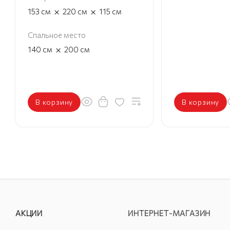
×
×
153
см
220
см
115
см
Спальное место
×
140
см
200
см
В корзину
В корзину
АКЦИИ
ИНТЕРНЕТ-МАГАЗИН