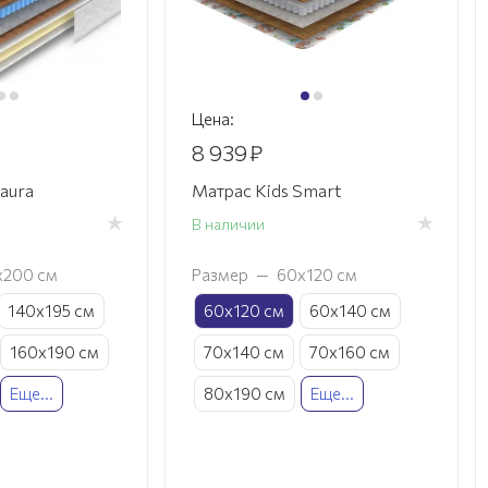
Цена:
8 939
₽
aura
Матрас Kids Smart
В наличии
х200 см
Размер
—
60х120 см
140х195 см
60х120 см
60х140 см
160х190 см
70х140 см
70х160 см
Еще...
80х190 см
Еще...