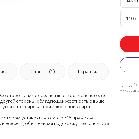
140х1
160х1
180х1
вка
Отзывы (1)
Гарантия
200х1
Цена дейст
розничных
. Со стороны ниже средней жесткости расположен
 другой стороны, обладающей жесткостью выше
пругой латексированной кокосовой койры.
в котором установлено около 518 пружин на
кий эффект, обеспечивая поддержку позвоночника