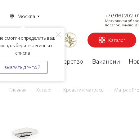
+7 (916) 202-0
Москва
Московская область
посёлок Лунёво, д.1
е смогли определить ваш
Каталог
ион, выберите регион из
списка
Акции
Партнерство
Вакансии
Но
ВЫБРАТЬ ДРУГОЙ
—
—
—
Главная
Каталог
Кровати и матрасы
Матрас Pres