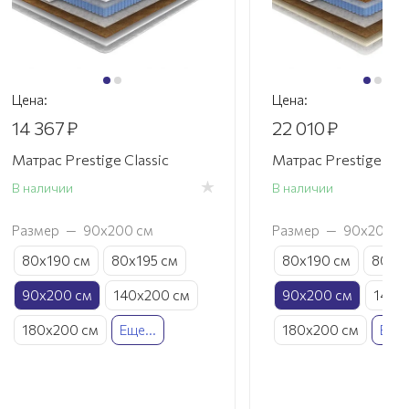
Цена:
Цена:
14 367
₽
22 010
₽
Матрас Prestige Classic
Матрас Prestige Le
В наличии
В наличии
Размер
—
90х200 см
Размер
—
90х200 с
80х190 см
80х195 см
80х190 см
80х19
90х200 см
140х200 см
90х200 см
140х
180х200 см
Еще...
180х200 см
Еще.