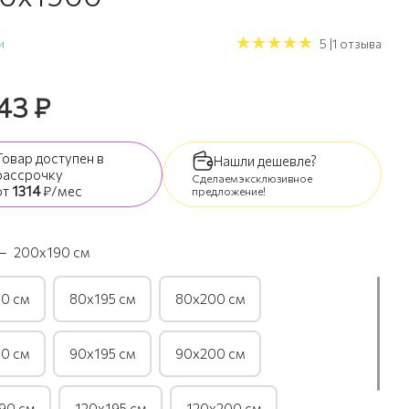
и
5 |1 отзыва
543
₽
Товар доступен
в
Нашли дешевле?
рассрочку
Сделаем эксклюзивное
от
1314
₽/мес
предложение!
—
200х190 см
0 см
80х195 см
80х200 см
0 см
90х195 см
90х200 см
90 см
120х195 см
120х200 см