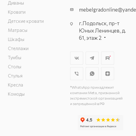
Диваны
mebelgradonline@yande
Кровати
Детские кровати
г.Подольск, пр-т
Матрасы
Юных Ленинцев, д.
61, этаж 2
Шкафы
г. Мытищи, пр-т
Стеллажи
Олимпийский, вл.
Тумбы
29, стр.1, 2 этаж,
Столы
секция Г-1
г. Подольск, ул.
Стулья
Станционная, д. 11
Кресла
*WhatsApp принадлежит
г. Подольск, ул.
компании Meta, признанной
Комоды
Загородная, д. 1
экстремистской организацией
и запрещённой в РФ