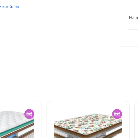
мовойлок
Наш