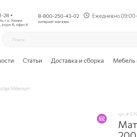
1-28
Ежедневно 09:00-
8-800-250-43-02
, г.о. Химки,
интернет-магазин
, корп. Б, офис 6
вости
Статьи
Доставка и сборка
Мебель 
tige Millenium
арт.#
67
Мат
200