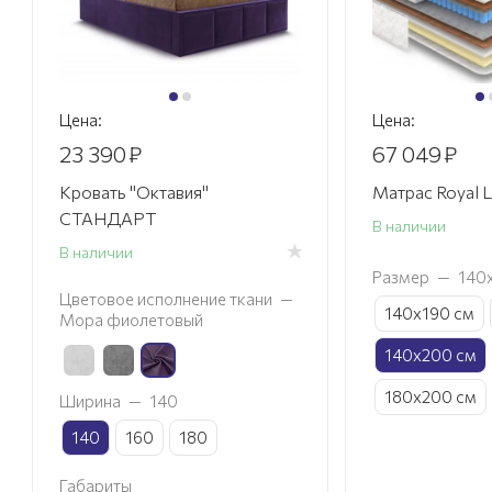
Цена:
Цена:
23 390
₽
67 049
₽
Кровать "Октавия"
Матрас Royal L
СТАНДАРТ
В наличии
В наличии
Размер
—
140
Цветовое исполнение ткани
—
140х190 см
Мора фиолетовый
140х200 см
180х200 см
Ширина
—
140
140
160
180
Габариты