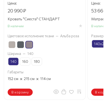
Цена:
Цена:
20 990
₽
53 666
Кровать "Сиеста" СТАНДАРТ
Матрас 
В наличии
В наличи
Цветовое исполнение ткани
—
Альба роза
Размер
140х20
Ширина
—
140
140
160
180
Габариты
×
×
152
см
215
см
114
см
В корзину
В корз