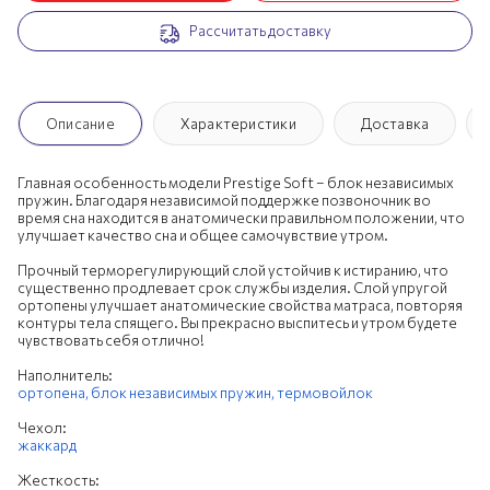
Рассчитать доставку
200х195 см
200х200 см
Описание
Характеристики
Доставка
Главная особенность модели Prestige Soft – блок независимых
пружин. Благодаря независимой поддержке позвоночник во
время сна находится в анатомически правильном положении, что
улучшает качество сна и общее самочувствие утром.
Прочный терморегулирующий слой устойчив к истиранию, что
существенно продлевает срок службы изделия. Слой упругой
ортопены улучшает анатомические свойства матраса, повторяя
контуры тела спящего. Вы прекрасно выспитесь и утром будете
чувствовать себя отлично!
Наполнитель:
ортопена,
блок независимых пружин,
термовойлок
Чехол:
жаккард
Жесткость: