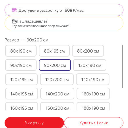
Доступен
в рассрочку
от
609
₽/мес
Нашли дешевле?
Сделаем эксклюзивное предложение!
Размер
—
90х200 см
80х190 см
80х195 см
80х200 см
90х190 см
90х200 см
120х190 см
120х195 см
120х200 см
140х190 см
140х195 см
140х200 см
160х190 см
160х195 см
160х200 см
180х190 см
180х195 см
180х200 см
200х190 см
В корзину
Купить в 1 клик