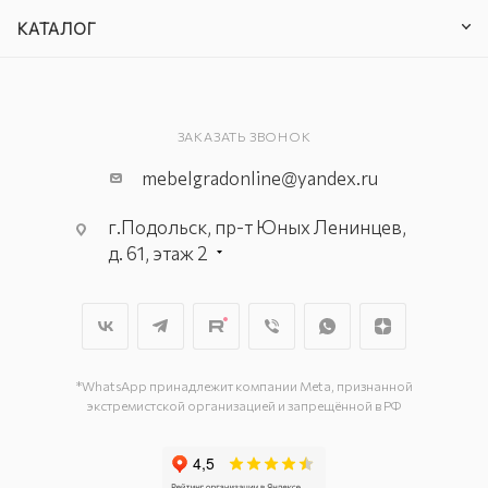
КАТАЛОГ
ЗАКАЗАТЬ ЗВОНОК
mebelgradonline@yandex.ru
г.Подольск, пр-т Юных Ленинцев,
д. 61, этаж 2
г. Мытищи, пр-т Олимпийский, вл.
29, стр.1, 2 этаж, секция Г-1
г. Подольск, ул. Станционная, д. 11
г. Подольск, ул. Загородная, д. 1
*WhatsApp принадлежит компании Meta, признанной
экстремистской организацией и запрещённой в РФ