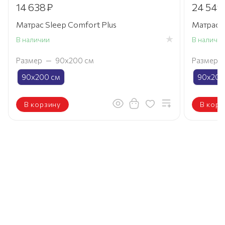
14 638
₽
24 549
Матрас Sleep Comfort Plus
Матрас B
В наличии
В наличи
Размер
—
90х200 см
Размер
90х200 см
90х200
В корзину
В корз