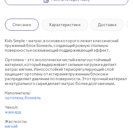
Описание
Характеристики
Доставка
Kids Simple – матрас, в основе которого лежит классический
пружинный блок Боннель, создающий ровную спальную
поверхность и оказывающий поддерживающий эффект.
Ортопена – это экологически чистый и влагоустойчивый
материал, который выдерживает сильные нагрузки и делает
матрас мягким. Износостойкий терморегулирующий слой
защищает ортопену от истирания пружинным блоком и
распределяет давление по поверхности. Этот прочный материал
из натурального сырья делает матрас более долговечным.
Наполнитель:
ортопена,
боннель
Чехол:
жаккард
Жесткость:
мягкий