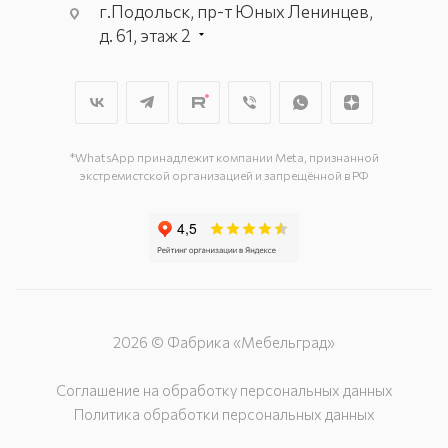
г.Подольск, пр-т Юных Ленинцев,
д. 61, этаж 2
г. Мытищи, пр-т Олимпийский, вл.
29, стр.1, 2 этаж, секция Г-1
г. Подольск, ул. Станционная, д. 11
г. Подольск, ул. Загородная, д. 1
*WhatsApp принадлежит компании Meta, признанной
экстремистской организацией и запрещённой в РФ
2026 © Фабрика «Мебельград»
Соглашение на обработку персональных данных
Политика обработки персональных данных