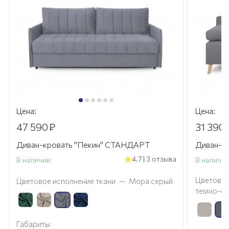
Цена:
Цена:
47 590
₽
31 390
Диван-кровать "Пекин" СТАНДАРТ
Диван-к
4.7 | 3 отзыва
В наличии
В наличи
Цветовое
Цветовое исполнение ткани
—
Мора серый
темно-с
Габариты