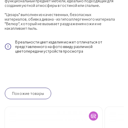
функциональный предмет мебели, идеально подходящий для
создания уютной атмосферы в гостиной или спальне.
"Цезарь" выполнен из качественных, безопасных
материалов, обивка дивана - из гипоаллергенного материала
"Велюр", который не вызывает раздражения кожи и не
накапливает пыль.
В реальности цвет изделия может отличаться от
представленного на фото ввиду различной
цветопередачи устройств просмотра
Похожие товары