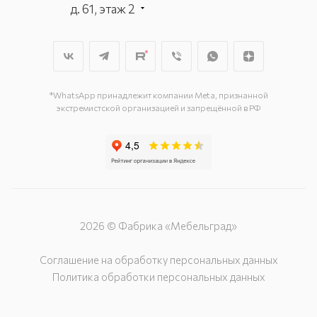
д. 61, этаж 2
г. Мытищи, пр-т Олимпийский, вл.
29, стр.1, 2 этаж, секция Г-1
г. Подольск, ул. Станционная, д. 11
г. Подольск, ул. Загородная, д. 1
*WhatsApp принадлежит компании Meta, признанной
экстремистской организацией и запрещённой в РФ
2026 © Фабрика «Мебельград»
Соглашение на обработку персональных данных
Политика обработки персональных данных