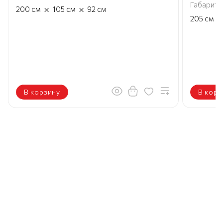
Габариты
×
×
200
см
105
см
92
см
×
205
см
В корзину
В корз