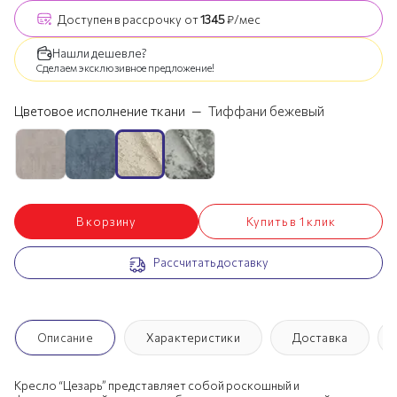
Доступен
в рассрочку
от
1345
₽/мес
Нашли дешевле?
Сделаем эксклюзивное предложение!
Цветовое исполнение ткани
—
Тиффани бежевый
В корзину
Купить в 1 клик
Рассчитать доставку
Описание
Характеристики
Доставка
Кресло “Цезарь” представляет собой роскошный и