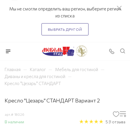
Мы не смогли определить ваш регион, выберите регион
из списка
ВЫБРАТЬ ДРУГОЙ
—
—
—
Главная
Каталог
Мебель для гостиной
—
Диваны и кресла для гостиной
Кресло "Цезарь" СТАНДАРТ
Кресло "Цезарь" СТАНДАРТ Вариант 2
арт.#
18026
В наличии
5 |1 отзыва