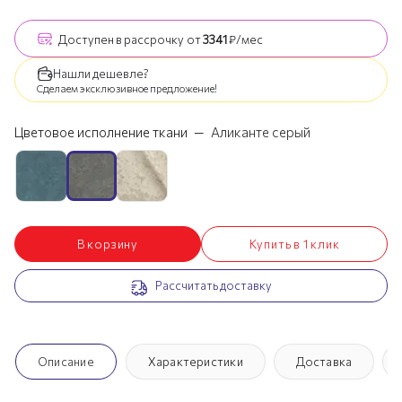
Доступен
в рассрочку
от
3341
₽/мес
Нашли дешевле?
Сделаем эксклюзивное предложение!
Цветовое исполнение ткани
—
Аликанте серый
В корзину
Купить в 1 клик
Рассчитать доставку
Описание
Характеристики
Доставка