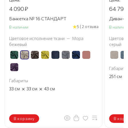
4 090
₽
64 790
Банкетка № 16 СТАНДАРТ
Диван-к
5 | 2 отзыва
В наличии
В наличи
Цветовое исполнение ткани
—
Мора
Цветовое
бежевый
серый
Габариты
×
251
см
Габариты
×
×
33
см
33
см
43
см
В корзину
В корз