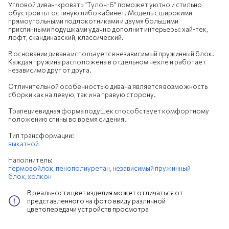
Угловой диван-кровать "Тулон-6" поможет уютно и стильно
обустроить гостиную либо кабинет. Модель с широкими
прямоугольными подлокотниками и двумя большими
приспинными подушками удачно дополнит интерьеры: хай-тек,
лофт, скандинавский, классический.
В основании дивана используется независимый пружинный блок.
Каждая пружина расположена в отдельном чехле и работает
независимо друг от друга.
Отличительной особенностью дивана является возможность
сборки как на левую, так и на правую сторону.
Трапециевидная форма подушек способствует комфортному
положению спины во время сидения.
Тип трансформации:
выкатной
Наполнитель:
термовойлок,
пенополиуретан,
независимый пружинный
блок,
холкон
В реальности цвет изделия может отличаться от
представленного на фото ввиду различной
цветопередачи устройств просмотра