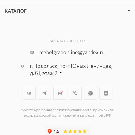
КАТАЛОГ
ЗАКАЗАТЬ ЗВОНОК
mebelgradonline@yandex.ru
г.Подольск, пр-т Юных Ленинцев,
д. 61, этаж 2
г. Мытищи, пр-т Олимпийский, вл.
29, стр.1, 2 этаж, секция Г-1
г. Подольск, ул. Станционная, д. 11
г. Подольск, ул. Загородная, д. 1
*WhatsApp принадлежит компании Meta, признанной
экстремистской организацией и запрещённой в РФ