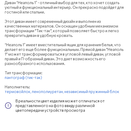
Диван “Неаполь 1” - отличный выбор для тех, кто хочет создать
уютный и функциональный интерьер. Он прекрасно подойдет для
гостиной или спальни.
Этот диван имеет современный дизайн и выполнен из
качественных материалов. Он оснащен удобным механизмом
трансформации "Тик-так", который позволяет быстро и легко
превратить диван в удобную кровать.
“Неаполь 1” имеет вместительный ящик для хранения белья, что
делает его еще более функциональным. Прямой диван "Неаполь
1" может трансформироваться в угловой левый диван, угловой
правый и П-образный диван. Это дает возможность его
разнообразного использования.
Тип трансформации:
пантограф (тик-так)
Наполнитель:
термовойлок,
пенополиуретан,
независимый пружинный блок
В реальности цвет изделия может отличаться от
представленного на фото ввиду различной
цветопередачи устройств просмотра