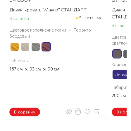
Диван-кровать "Манго" СТАНДАРТ
Диван-кр
СТАНДА
5 | 1 отзыва
В наличии
В наличи
Цветовое исполнение ткани
—
Торонто
бордовый
Цветовое
светло-к
Габариты
Конфигур
×
×
187
см
93
см
99
см
Левый 
Габариты
×
280
см
В корзину
В корз