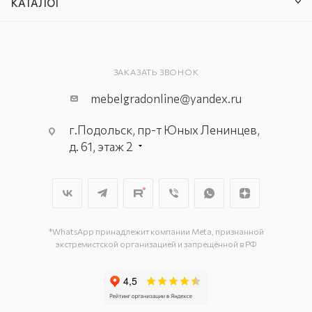
КАТАЛОГ
ЗАКАЗАТЬ ЗВОНОК
mebelgradonline@yandex.ru
г.Подольск, пр-т Юных Ленинцев,
д. 61, этаж 2
г. Мытищи, пр-т Олимпийский, вл.
29, стр.1, 2 этаж, секция Г-1
г. Подольск, ул. Станционная, д. 11
г. Подольск, ул. Загородная, д. 1
*WhatsApp принадлежит компании Meta, признанной
экстремистской организацией и запрещённой в РФ