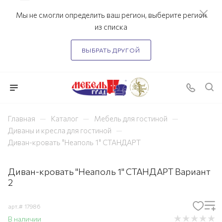
Мы не смогли определить ваш регион, выберите регион
из списка
ВЫБРАТЬ ДРУГОЙ
—
—
—
Главная
Каталог
Мебель для гостиной
—
Диваны и кресла для гостиной
Диван-кровать "Неаполь 1" СТАНДАРТ
Диван-кровать "Неаполь 1" СТАНДАРТ Вариант
2
арт.#
17986
В наличии