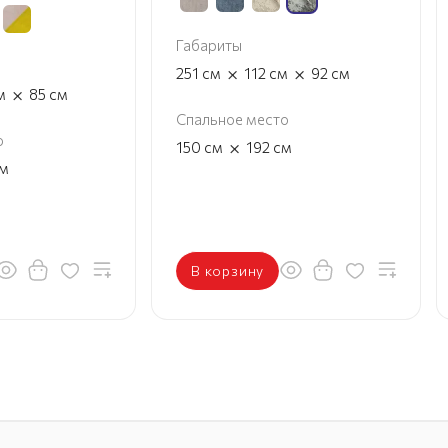
Габариты
×
×
251
см
112
см
92
см
×
м
85
см
Спальное место
о
×
150
см
192
см
м
В корзину