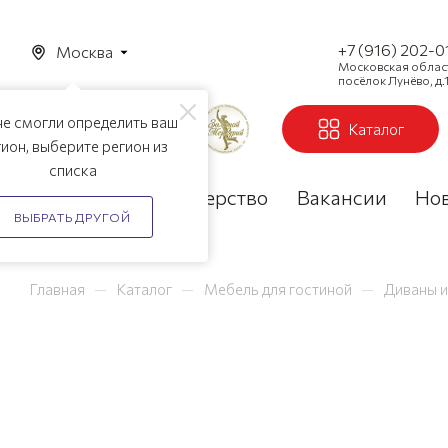
+7 (916) 202-0
Москва
Московская область
посёлок Лунёво, д.1
е смогли определить ваш
Каталог
ион, выберите регион из
списка
Акции
Партнерство
Вакансии
Но
ВЫБРАТЬ ДРУГОЙ
—
—
—
Главная
Каталог
Мебель для гостиной
Диваны и