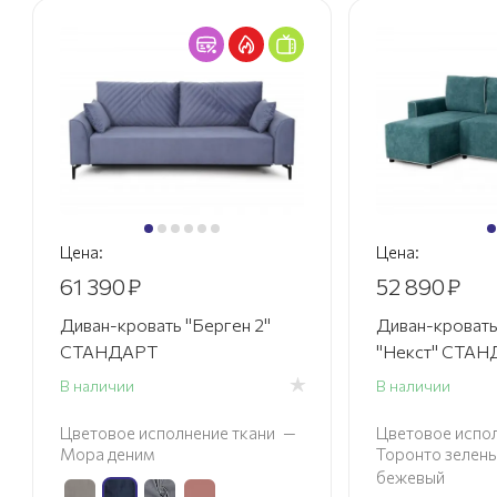
Цена:
Цена:
61 390
₽
52 890
₽
Диван-кровать "Берген 2"
Диван-кровать
СТАНДАРТ
"Некст" СТА
В наличии
В наличии
Цветовое исполнение ткани
—
Цветовое испол
Мора деним
Торонто зелен
бежевый