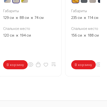
Габариты
Габариты
×
×
×
×
129
см
88
см
74
см
235
см
114
см
8
Спальное место
Спальное место
×
×
120
см
194
см
156
см
188
см
В корзину
В корзину