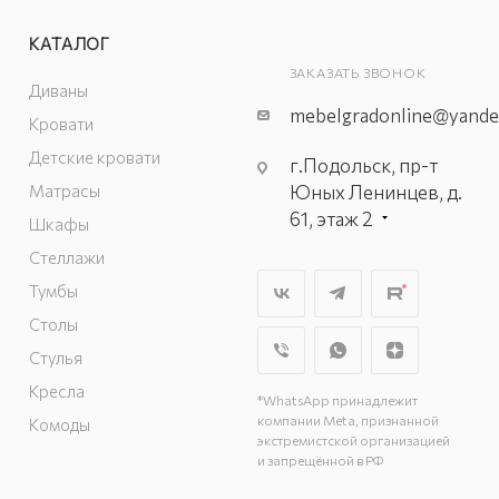
КАТАЛОГ
ЗАКАЗАТЬ ЗВОНОК
Диваны
mebelgradonline@yande
Кровати
Детские кровати
г.Подольск, пр-т
Матрасы
Юных Ленинцев, д.
61, этаж 2
Шкафы
г. Мытищи, пр-т
Стеллажи
Олимпийский, вл.
Тумбы
29, стр.1, 2 этаж,
Столы
секция Г-1
г. Подольск, ул.
Стулья
Станционная, д. 11
Кресла
*WhatsApp принадлежит
г. Подольск, ул.
компании Meta, признанной
Комоды
Загородная, д. 1
экстремистской организацией
и запрещённой в РФ