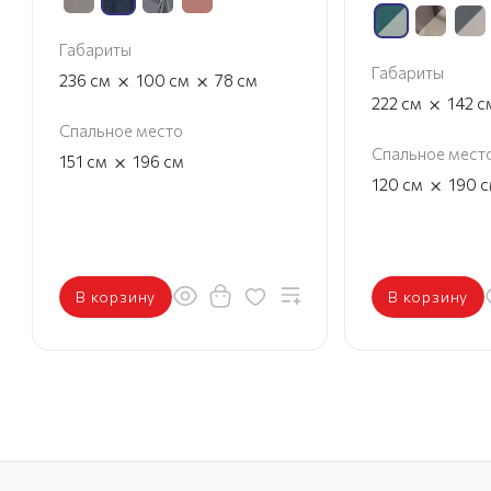
Габариты
Габариты
×
×
236
см
100
см
78
см
×
222
см
142
с
Спальное место
Спальное мест
×
151
см
196
см
×
120
см
190
с
В корзину
В корзину