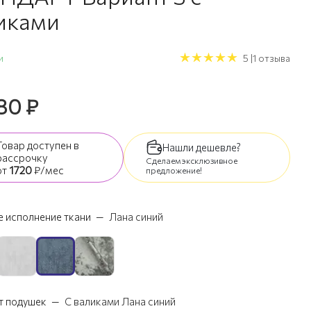
иками
и
5 |1 отзыва
280
₽
Товар доступен
в
Нашли дешевле?
рассрочку
Сделаем эксклюзивное
от
1720
₽/мес
предложение!
 исполнение ткани
—
Лана синий
т подушек
—
С валиками Лана синий