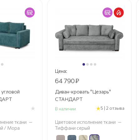
Цена:
64 790
₽
 угловой
Диван-кровать "Цезарь"
НДАРТ
СТАНДАРТ
5 | 2 отзыва
В наличии
нение ткани
—
Цветовое исполнение ткани
—
ый / Мора
Тиффани серый