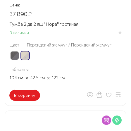
Цена:
37 890
₽
Тумба 2 дв 2 ящ "Нора" гостиная
В наличии
Цвет
—
Персидский жемчуг / Персидский жемчуг
Габариты
×
×
104
см
42.5
см
122
см
В корзину