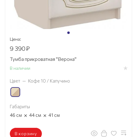
Цена:
9 390
₽
Тумба прикроватная "Верона"
В наличии
Цвет
—
Кофе 10 / Капучино
Габариты
×
×
46
см
44
см
41
см
В корзину