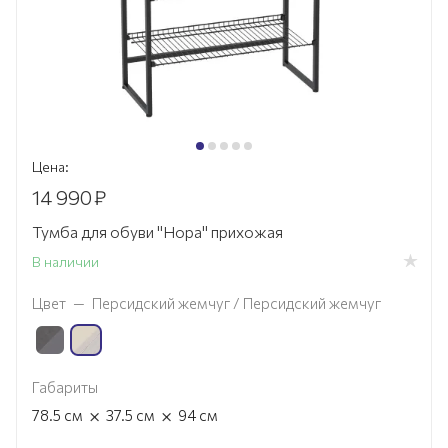
Цена:
14 990
₽
Тумба для обуви "Нора" прихожая
В наличии
Цвет
—
Персидский жемчуг / Персидский жемчуг
Габариты
×
×
78.5
см
37.5
см
94
см