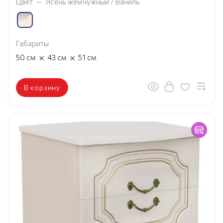
Цвет
—
Ясень жемчужный / Ваниль
Габариты
×
×
50
см
43
см
51
см
В корзину