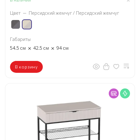
Цвет
—
Персидский жемчуг / Персидский жемчуг
Габариты
×
×
54.5
см
42.5
см
94
см
В корзину