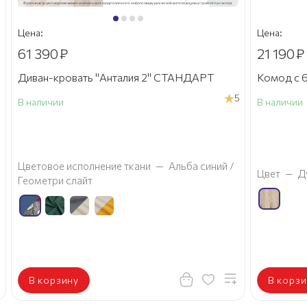
Цена:
Цена:
61 390
₽
21 190
₽
Диван-кровать "Анталия 2" СТАНДАРТ
Комод с 6
5
В наличии
В наличии
а
Цветовое исполнение ткани
—
Альба синий /
Цвет
—
Д
Геометри слайт
В корзину
В корзи