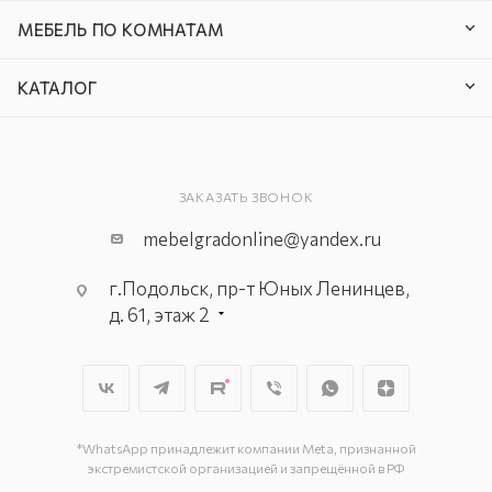
МЕБЕЛЬ ПО КОМНАТАМ
КАТАЛОГ
ЗАКАЗАТЬ ЗВОНОК
mebelgradonline@yandex.ru
г.Подольск, пр-т Юных Ленинцев,
д. 61, этаж 2
г. Мытищи, пр-т Олимпийский, вл.
29, стр.1, 2 этаж, секция Г-1
г. Подольск, ул. Станционная, д. 11
г. Подольск, ул. Загородная, д. 1
*WhatsApp принадлежит компании Meta, признанной
экстремистской организацией и запрещённой в РФ