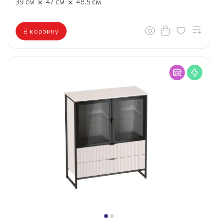
×
×
39
см
47
см
48.5
см
В корзину