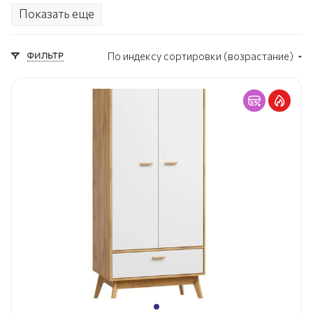
Показать еще
Шкафы купе
С ящиками
ФИЛЬТР
По индексу сортировки (возрастание)