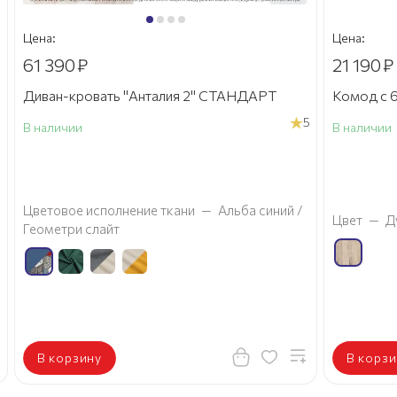
Цена:
Цена:
61 390
₽
21 190
₽
Диван-кровать "Анталия 2" СТАНДАРТ
Комод с 6
5
В наличии
В наличии
а
Цветовое исполнение ткани
—
Альба синий /
Цвет
—
Д
Геометри слайт
В корзину
В корзи