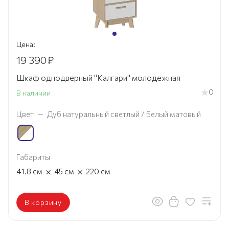
Цена:
19 390
₽
Шкаф однодверный "Калгари" молодежная
0
В наличии
Цвет
—
Дуб натуральный светлый / Белый матовый
Габариты
×
×
41.8
см
45
см
220
см
В корзину