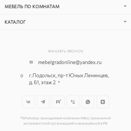
МЕБЕЛЬ ПО КОМНАТАМ
КАТАЛОГ
ЗАКАЗАТЬ ЗВОНОК
mebelgradonline@yandex.ru
г.Подольск, пр-т Юных Ленинцев,
д. 61, этаж 2
г. Мытищи, пр-т Олимпийский, вл.
29, стр.1, 2 этаж, секция Г-1
г. Подольск, ул. Станционная, д. 11
г. Подольск, ул. Загородная, д. 1
*WhatsApp принадлежит компании Meta, признанной
экстремистской организацией и запрещённой в РФ