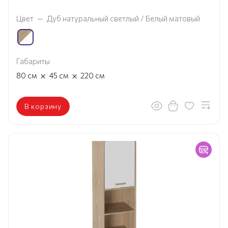
Цвет
—
Дуб натуральный светлый / Белый матовый
Габариты
×
×
80
см
45
см
220
см
В корзину