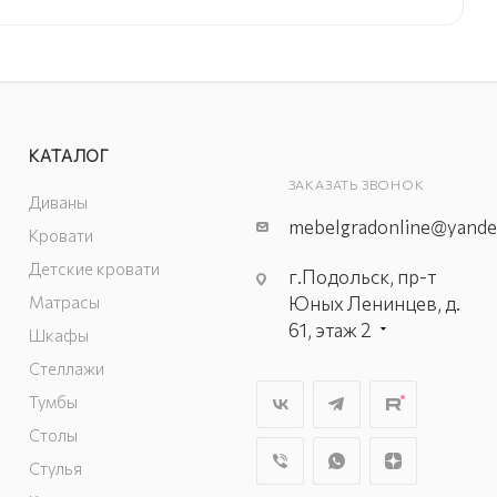
КАТАЛОГ
ЗАКАЗАТЬ ЗВОНОК
Диваны
mebelgradonline@yande
Кровати
Детские кровати
г.Подольск, пр-т
Матрасы
Юных Ленинцев, д.
61, этаж 2
Шкафы
г. Мытищи, пр-т
Стеллажи
Олимпийский, вл.
Тумбы
29, стр.1, 2 этаж,
Столы
секция Г-1
г. Подольск, ул.
Стулья
Станционная, д. 11