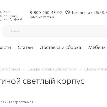
1-28
Ежедневно 09:00-
8-800-250-43-02
, г.о. Химки,
интернет-магазин
, корп. Б, офис 6
вости
Статьи
Доставка и сборка
Мебель 
—
—
ля гостиной
Шкафы угловые для гостиной
Шкафы угловы
иной светлый корпус
ровки (возрастание)