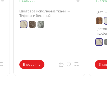
В наличии
В нали
Цветовое исполнение ткани
—
Цвет
Тиффани бежевый
Цветов
Тиффа
В корзину
В ко