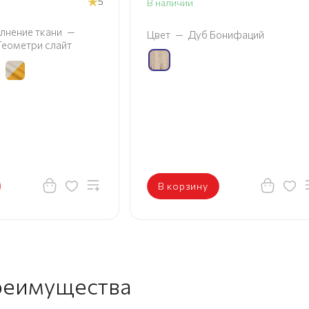
5
В наличии
лнение ткани
—
Цвет
—
Дуб Бонифаций
 Геометри слайт
В корзину
реимущества