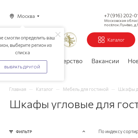
+7 (916) 202-0
Москва
Московская область
посёлок Лунёво, д.1
е смогли определить ваш
Каталог
ион, выберите регион из
списка
Акции
Партнерство
Вакансии
Но
ВЫБРАТЬ ДРУГОЙ
—
—
—
Главная
Каталог
Мебель для гостиной
Шкафы д
Шкафы угловые для гост
По индексу сорти
ФИЛЬТР