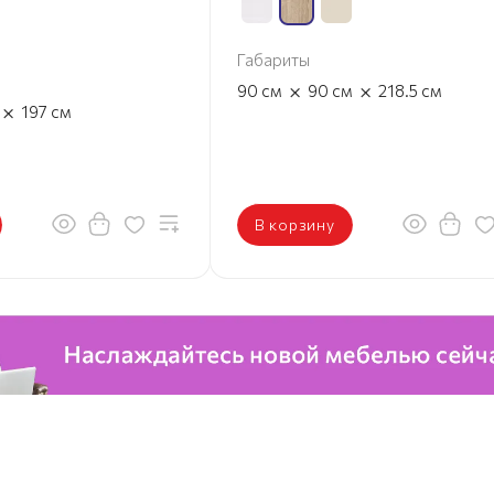
Габариты
×
×
90
см
90
см
218.5
см
×
197
см
В корзину