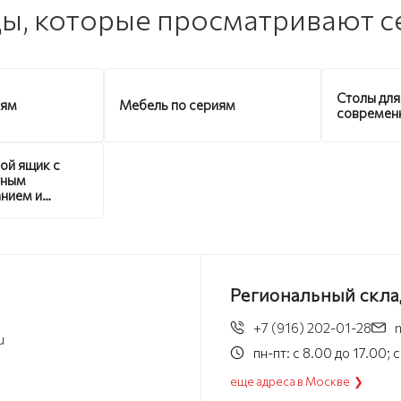
ы, которые просматривают с
Столы для
иям
Мебель по сериям
современ
ой ящик с
тным
нием и
мным
измом 1800
ский жемчуг
Региональный скла
+7 (916) 202-01-28
u
пн-пт: с 8.00 до 17.00;
еще адреса в Москве ❯