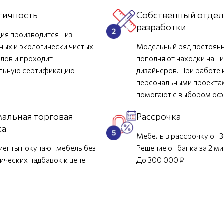
гичность
Собственный отде
разработки
ия производится из
ных и экологически чистых
Модельный ряд постоян
лов и проходит
пополняют находки наш
ельную сертификацию
дизайнеров. При работе 
персональными проекта
помогают с выбором о
альная торговая
Рассрочка
ка
Мебель в рассрочку от 3
иенты покупают мебель без
Решение от банка за 2 м
ических надбавок к цене
До 300 000 ₽