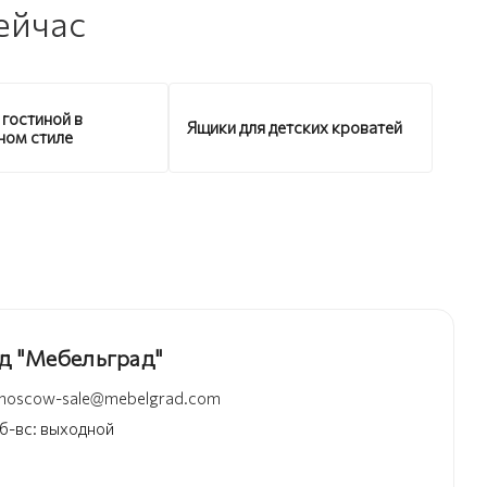
ейчас
 гостиной в
Ящики для детских кроватей
ном стиле
д "Мебельград"
moscow-sale@mebelgrad.com
 сб-вс: выходной