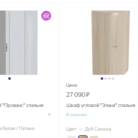
Цена:
27 090
₽
 "Прованс" спальня
Шкаф угловой "Элана" спальня
В наличии
а белая / Патина
Цвет
—
Дуб Сонома