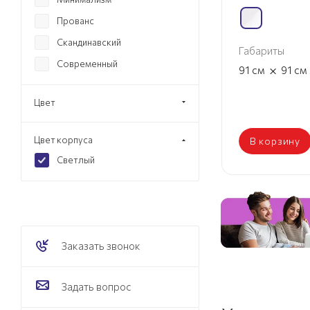
Прованс
Скандинавский
Габариты
Современный
×
91
см
91
см
Цвет
Цвет корпуса
В корзину
Светлый
Заказать звонок
Задать вопрос