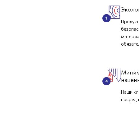
Эколо
Продукц
безопас
материа
обязат
Миним
нацен
Наши кл
посредн