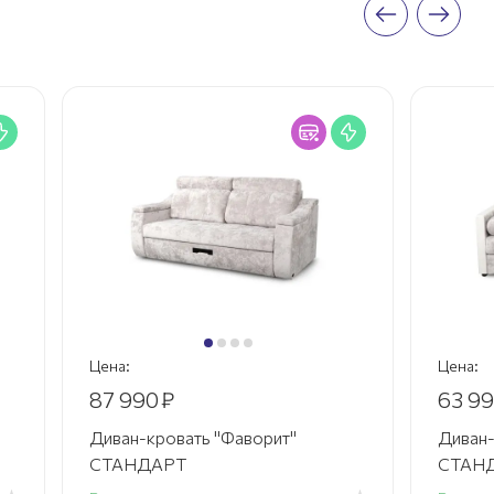
Цена:
Цена:
87 990
₽
63 9
Диван-кровать "Фаворит"
Диван-
СТАНДАРТ
СТАНД