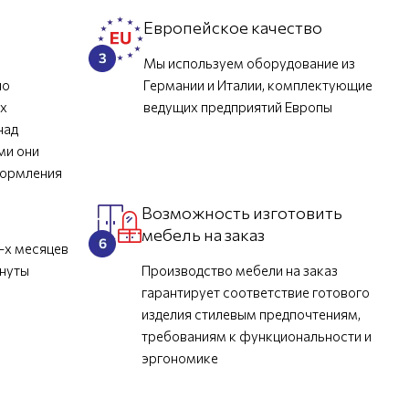
л
Европейское качество
Мы используем оборудование из
но
Германии и Италии, комплектующие
их
ведущих предприятий Европы
над
ми они
формления
Возможность изготовить
мебель на заказ
-х месяцев
инуты
Производство мебели на заказ
гарантирует соответствие готового
изделия стилевым предпочтениям,
требованиям к функциональности и
эргономике