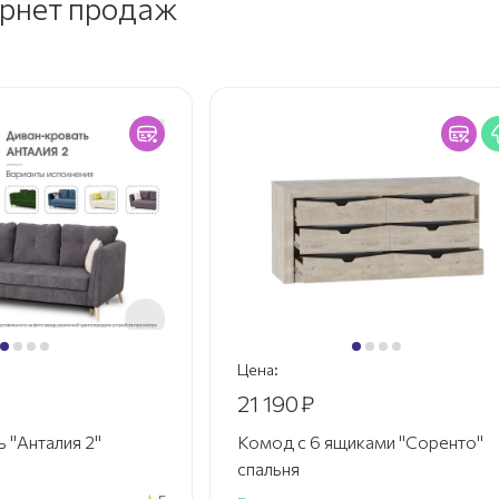
ернет продаж
Цена:
21 190
₽
 "Анталия 2"
Комод с 6 ящиками "Соренто"
спальня