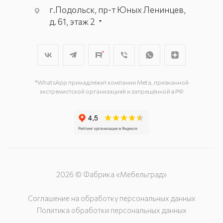
г.Подольск, пр-т Юных Ленинцев,
д. 61, этаж 2
г. Мытищи, пр-т Олимпийский, вл.
29, стр.1, 2 этаж, секция Г-1
г. Подольск, ул. Станционная, д. 11
г. Подольск, ул. Загородная, д. 1
*WhatsApp принадлежит компании Meta, признанной
экстремистской организацией и запрещённой в РФ
2026 © Фабрика «Мебельград»
Соглашение на обработку персональных данных
Политика обработки персональных данных