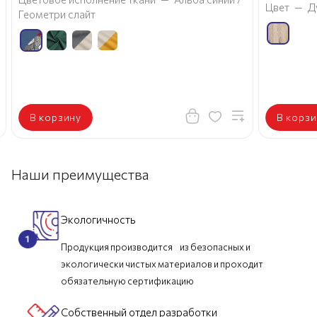
Цвет
—
Д
Геометри слайт
В корзину
В корзи
Наши преимущества
Экологичность
Продукция производится из безопасных и
экологически чистых материалов и проходит
обязательную сертификацию
Собственный отдел разработки