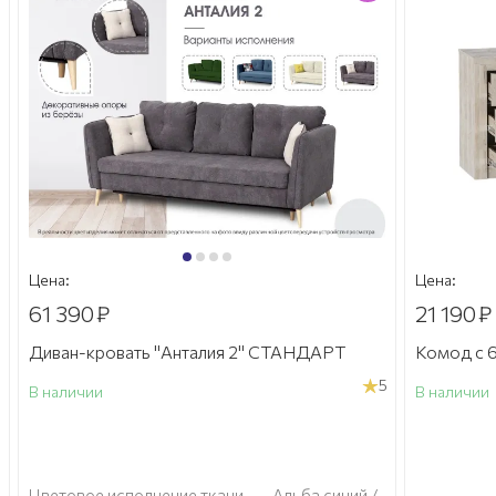
Цена:
Цена:
61 390
₽
21 190
₽
Диван-кровать "Анталия 2" СТАНДАРТ
Комод с 6
5
В наличии
В наличии
а
Цветовое исполнение ткани
—
Альба синий /