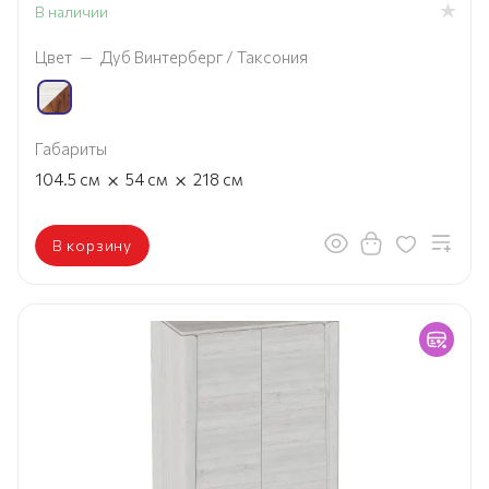
В наличии
Цвет
—
Дуб Винтерберг / Таксония
Габариты
×
×
104.5
см
54
см
218
см
В корзину