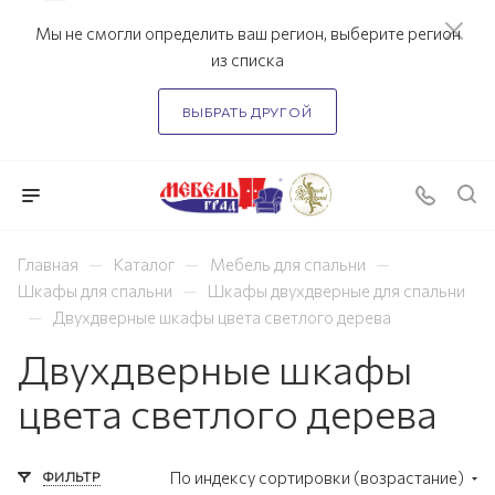
Мы не смогли определить ваш регион, выберите регион
из списка
ВЫБРАТЬ ДРУГОЙ
—
—
—
Главная
Каталог
Мебель для спальни
—
Шкафы для спальни
Шкафы двухдверные для спальни
—
Двухдверные шкафы цвета светлого дерева
Двухдверные шкафы
цвета светлого дерева
ФИЛЬТР
По индексу сортировки (возрастание)