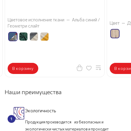
Цветовое исполнение ткани
—
Альба синий /
Цвет
—
Д
Геометри слайт
В корзину
В корзи
Наши преимущества
Экологичность
Продукция производится из безопасных и
экологически чистых материалов и проходит