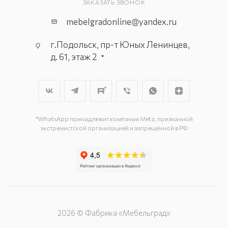
ЗАКАЗАТЬ ЗВОНОК
mebelgradonline@yandex.ru
г.Подольск, пр-т Юных Ленинцев,
д. 61, этаж 2
г. Мытищи, пр-т Олимпийский, вл.
29, стр.1, 2 этаж, секция Г-1
г. Подольск, ул. Станционная, д. 11
г. Подольск, ул. Загородная, д. 1
*WhatsApp принадлежит компании Meta, признанной
экстремистской организацией и запрещённой в РФ
2026 © Фабрика «Мебельград»