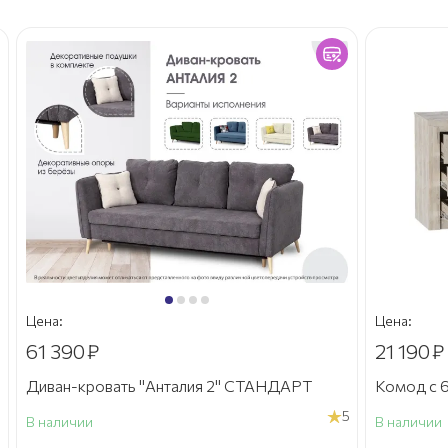
Цена:
Цена:
61 390
₽
21 190
₽
Диван-кровать "Анталия 2" СТАНДАРТ
Комод с 6
5
В наличии
В наличии
а