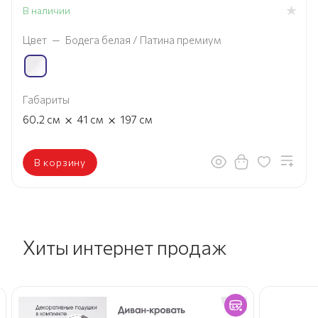
В наличии
Цвет
—
Бодега белая / Патина премиум
Габариты
×
×
60.2
см
41
см
197
см
В корзину
Хиты интернет продаж