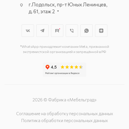
г.Подольск, пр-т Юных Ленинцев,
д. 61, этаж 2
г. Мытищи, пр-т Олимпийский, вл.
29, стр.1, 2 этаж, секция Г-1
г. Подольск, ул. Станционная, д. 11
г. Подольск, ул. Загородная, д. 1
*WhatsApp принадлежит компании Meta, признанной
экстремистской организацией и запрещённой в РФ
2026 © Фабрика «Мебельград»
Соглашение на обработку персональных данных
Политика обработки персональных данных