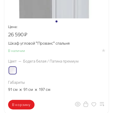
Цена:
26 590
₽
Шкаф угловой "Прованс" спальня
В наличии
Цвет
—
Бодега белая / Патина премиум
Габариты
×
×
91
см
91
см
197
см
В корзину