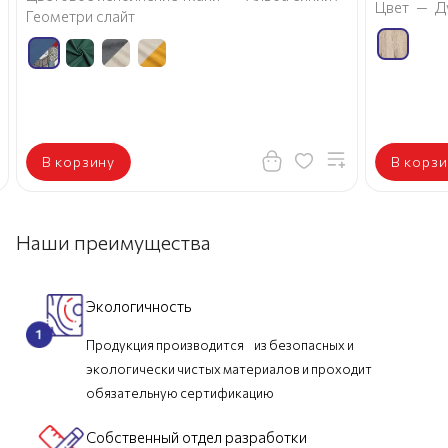
Цвет
—
Д
Геометри слайт
В корзину
В корзи
Наши преимущества
Экологичность
Продукция производится из безопасных и
экологически чистых материалов и проходит
обязательную сертификацию
Собственный отдел разработки