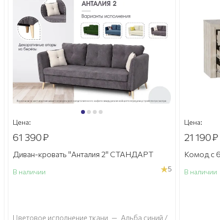
Цена:
Цена:
61 390
₽
21 190
₽
Диван-кровать "Анталия 2" СТАНДАРТ
Комод с 6
5
В наличии
В наличии
а
Цветовое исполнение ткани
—
Альба синий /