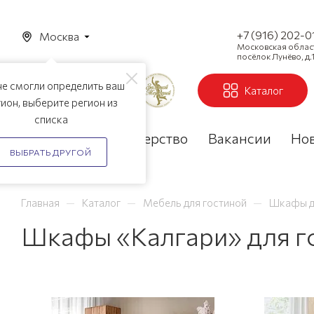
+7 (916) 202-0
Москва
Московская область
посёлок Лунёво, д.1
е смогли определить ваш
Каталог
ион, выберите регион из
списка
Акции
Партнерство
Вакансии
Но
ВЫБРАТЬ ДРУГОЙ
—
—
—
Главная
Каталог
Мебель для гостиной
Шкафы д
Шкафы «Калгари» для г