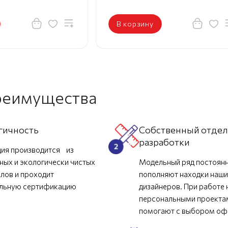
В корзину
реимущества
гичность
Собственный отде
разработки
ия производится из
ных и экологически чистых
Модельный ряд постоян
лов и проходит
пополняют находки наш
ельную сертификацию
дизайнеров. При работе 
персональными проекта
помогают с выбором о