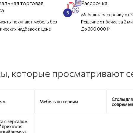
альная торговая
Рассрочка
ка
Мебель в рассрочку от 3
иенты покупают мебель без
Решение от банка за 2 м
ических надбавок к цене
До 300 000 ₽
ы, которые просматривают с
Столы для
иям
Мебель по сериям
современ
а с зеркалом
" прихожая
ский жемчуг