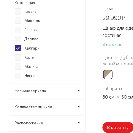
Коллекция
Цена:
Гавана
29 990
₽
Мишель
Шкаф для оде
Глазго
гостиная
Даллас
В наличии
Калгари
Цвет
—
Дуб н
Кельн
Белый матовы
Мальта
Ницца
Нора
Габариты
Наличие зеркала
Прованс
×
80
см
50
с
Ренн
Количество ящиков
Соната
Соренто
Расположение
В корзину
Элана