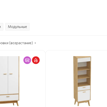
м
Модульные
ровки (возрастание)