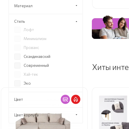
Материал
Стиль
Лофт
Минимализм
Прованс
Скандинавский
Хиты инт
Современный
Хай-тек
Эко
Цвет
Цвет корпуса