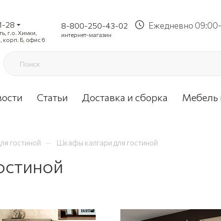
1-28
Ежедневно 09:00-
8-800-250-43-02
, г.о. Химки,
интернет-магазин
, корп. Б, офис 6
вости
Статьи
Доставка и сборка
Мебель 
—
ля гостиной
Шкафы калгари для гостиной
остиной