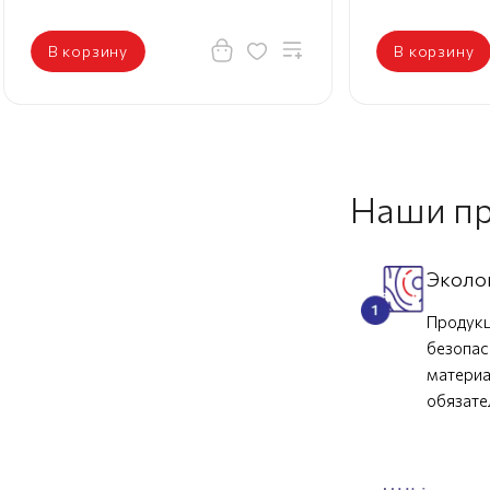
В корзину
В корзину
Наши п
Эколо
Продукц
безопас
материа
обязат