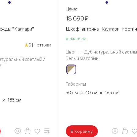
Цена:
18 690
₽
жды "Калгари"
Шкаф-витрина "Калгари" гостин
В наличии
5 | 1 отзыва
Цвет
—
Дуб натуральный светлы
Белый матовый
атуральный светлый /
й
Габариты
×
×
50
см
40
см
185
см
×
м
185
см
В корзину