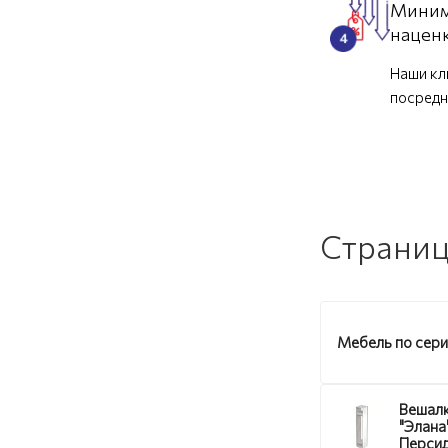
Миним
нацен
Наши кл
посредн
Страниц
Мебель по сер
Вешалк
"Элана
Персид