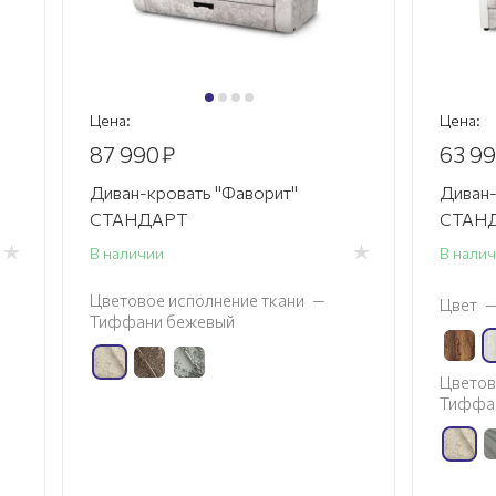
Цена:
Цена:
87 990
₽
63 9
Диван-кровать "Фаворит"
Диван-
СТАНДАРТ
СТАНД
В наличии
В нали
Цветовое исполнение ткани
—
Цвет
Тиффани бежевый
Цветов
Тиффа