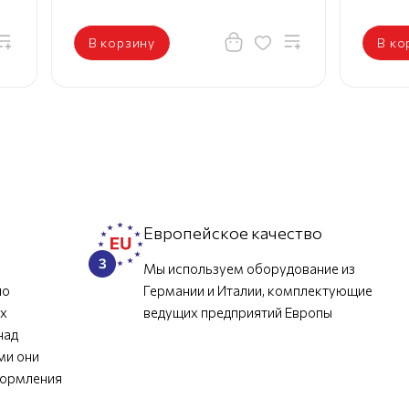
В корзину
В ко
л
Европейское качество
Мы используем оборудование из
но
Германии и Италии, комплектующие
их
ведущих предприятий Европы
над
ми они
формления