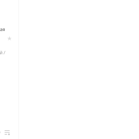
ая
й /