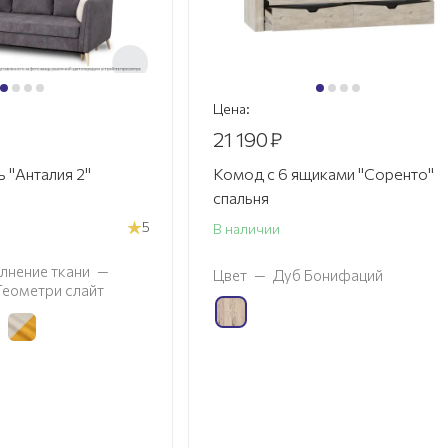
Цена:
21 190
₽
 "Анталия 2"
Комод с 6 ящиками "Соренто"
спальня
5
В наличии
лнение ткани
—
Цвет
—
Дуб Бонифаций
 Геометри слайт