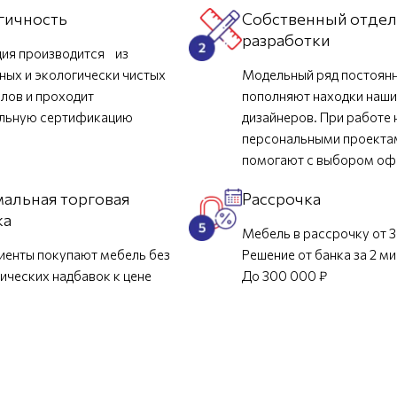
гичность
Собственный отде
разработки
ия производится из
ных и экологически чистых
Модельный ряд постоян
лов и проходит
пополняют находки наш
ельную сертификацию
дизайнеров. При работе 
персональными проекта
помогают с выбором о
альная торговая
Рассрочка
ка
Мебель в рассрочку от 3
иенты покупают мебель без
Решение от банка за 2 м
ических надбавок к цене
До 300 000 ₽