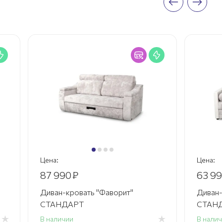
Цена:
Цена:
87 990
₽
63 9
Диван-кровать "Фаворит"
Диван-
СТАНДАРТ
СТАНД
В наличии
В нали