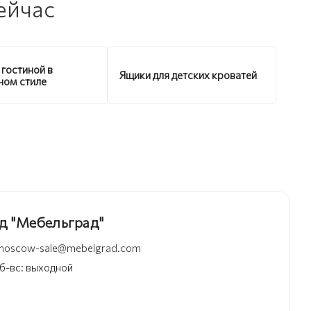
ейчас
 гостиной в
Ящики для детских кроватей
ном стиле
д "Мебельград"
moscow-sale@mebelgrad.com
 сб-вс: выходной