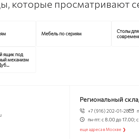
ы, которые просматривают с
Столы для
иям
Мебель по сериям
современ
й ящик под
ный механизм
Дуб
ий без
а
Региональный скла
+7 (916) 202-01-28
u
пн-пт: с 8.00 до 17.00;
еще адреса в Москве ❯