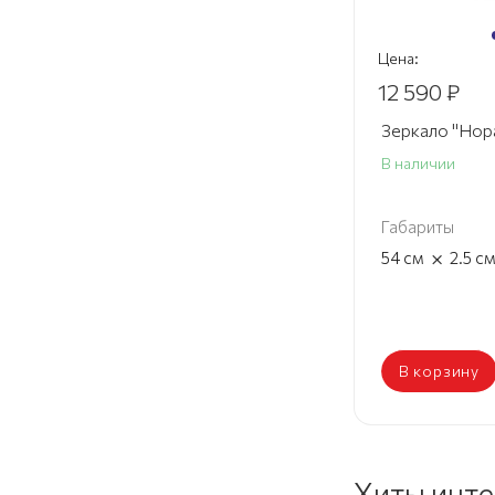
Цена:
12 590 ₽
Зеркало "Нор
В наличии
Габариты
×
54
см
2.5
с
В корзину
Хиты инт