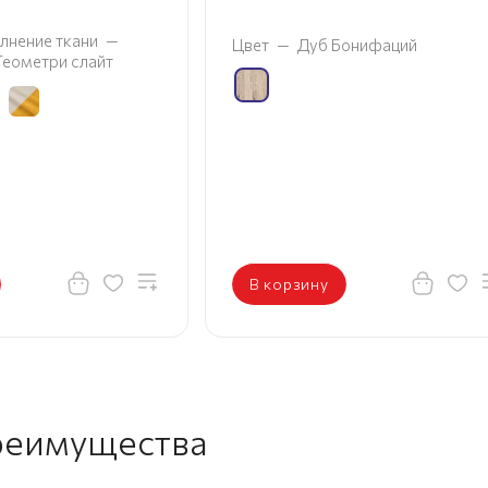
лнение ткани
—
Цвет
—
Дуб Бонифаций
 Геометри слайт
В корзину
реимущества