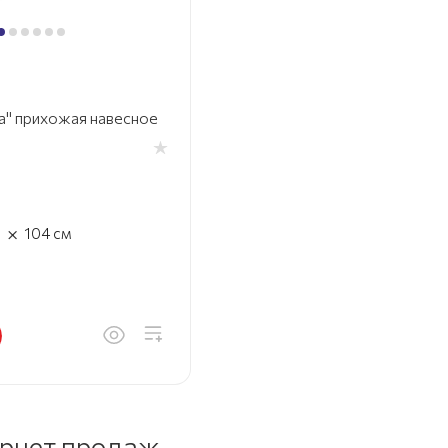
а" прихожая навесное
×
м
104
см
ернет продаж