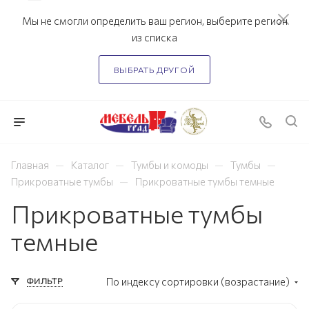
Мы не смогли определить ваш регион, выберите регион
из списка
ВЫБРАТЬ ДРУГОЙ
—
—
—
—
Главная
Каталог
Тумбы и комоды
Тумбы
—
Прикроватные тумбы
Прикроватные тумбы темные
Прикроватные тумбы
темные
ФИЛЬТР
По индексу сортировки (возрастание)