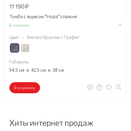
11 190
₽
Тумба с ящиком "Нора" спальня
В наличии
Цвет
—
Металл Бруклин / Графит
Габариты
×
×
54.5
см
42.5
см
38
см
В корзину
Хиты интернет продаж