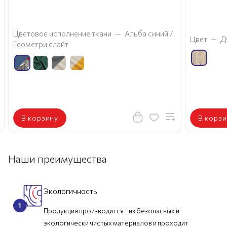
Цветовое исполнение ткани
—
Альба синий /
Цвет
—
Д
Геометри слайт
В корзину
В корзи
Наши преимущества
Экологичность
Продукция производится из безопасных и
экологически чистых материалов и проходит