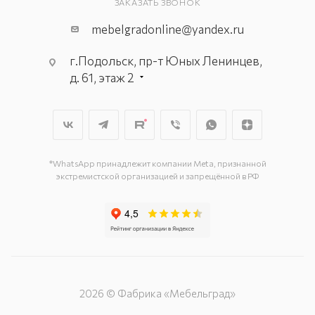
ЗАКАЗАТЬ ЗВОНОК
mebelgradonline@yandex.ru
г.Подольск, пр-т Юных Ленинцев,
д. 61, этаж 2
г. Мытищи, пр-т Олимпийский, вл.
29, стр.1, 2 этаж, секция Г-1
г. Подольск, ул. Станционная, д. 11
г. Подольск, ул. Загородная, д. 1
*WhatsApp принадлежит компании Meta, признанной
экстремистской организацией и запрещённой в РФ
2026 © Фабрика «Мебельград»