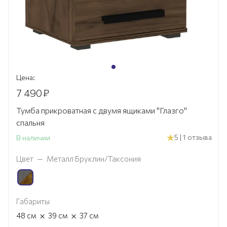
Цена:
7 490
₽
Тумба прикроватная с двумя ящиками "Глазго"
спальня
5 | 1 отзыва
В наличии
Цвет
—
Металл Бруклин/Таксония
Габариты
×
×
48
см
39
см
37
см