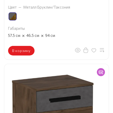
Цвет
—
Металл Бруклин/Таксония
Габариты
×
×
57.5
см
46.5
см
94
см
В корзину