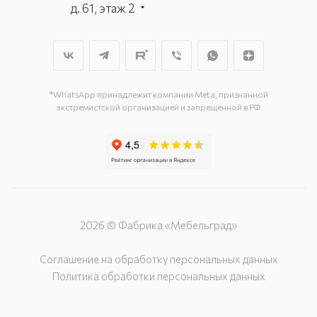
д. 61, этаж 2
г. Мытищи, пр-т Олимпийский, вл.
29, стр.1, 2 этаж, секция Г-1
г. Подольск, ул. Станционная, д. 11
г. Подольск, ул. Загородная, д. 1
*WhatsApp принадлежит компании Meta, признанной
экстремистской организацией и запрещённой в РФ
2026 © Фабрика «Мебельград»
Соглашение на обработку персональных данных
Политика обработки персональных данных