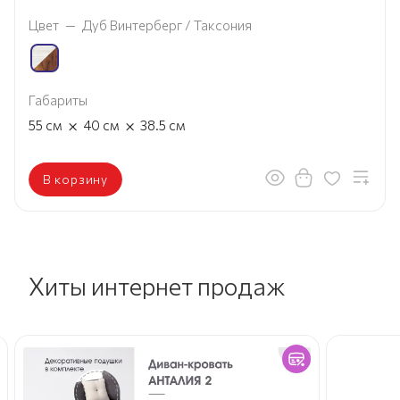
Цвет
—
Дуб Винтерберг / Таксония
Габариты
×
×
55
см
40
см
38.5
см
В корзину
Хиты интернет продаж