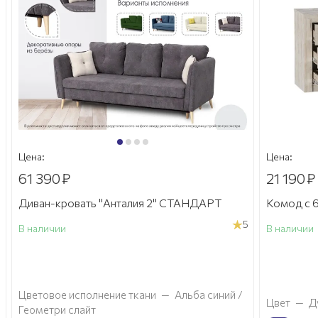
Цена:
Цена:
61 390
₽
21 190
₽
Диван-кровать "Анталия 2" СТАНДАРТ
Комод с 6
5
В наличии
В наличии
а
Цветовое исполнение ткани
—
Альба синий /
Цвет
—
Д
Геометри слайт