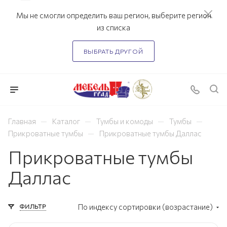
Мы не смогли определить ваш регион, выберите регион
из списка
ВЫБРАТЬ ДРУГОЙ
—
—
—
—
Главная
Каталог
Тумбы и комоды
Тумбы
—
Прикроватные тумбы
Прикроватные тумбы Даллас
Прикроватные тумбы
Даллас
ФИЛЬТР
По индексу сортировки (возрастание)