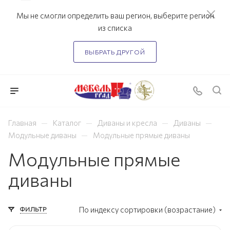
Мы не смогли определить ваш регион, выберите регион
из списка
ВЫБРАТЬ ДРУГОЙ
—
—
—
—
Главная
Каталог
Диваны и кресла
Диваны
—
Модульные диваны
Модульные прямые диваны
Модульные прямые
диваны
ФИЛЬТР
По индексу сортировки (возрастание)