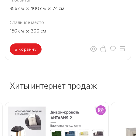
×
×
356
см
100
см
74
см
Спальное место
×
150
см
300
см
В корзину
Хиты интернет продаж