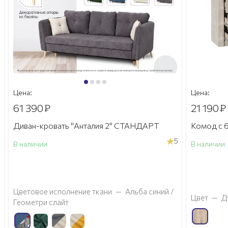
Цена:
Цена:
61 390
₽
21 190
₽
Диван-кровать "Анталия 2" СТАНДАРТ
Комод с 6
5
В наличии
В наличии
а
Цветовое исполнение ткани
—
Альба синий /
Цвет
—
Д
Геометри слайт